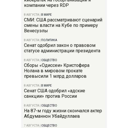
компании через RDP
8 АВГУСТА
|
В МИРЕ
СМИ: США рассматривают сценарий
смены власти на Кубе по примеру
Венесуэлы
8 АВГУСТА
|
ПОЛИТИКА
Сенат одобрил закон о правовом
статусе администрации президента
8 АВГУСТА
|
ОБЩЕСТВО
Сборы «Одиссеи» Кристофера
Нолана в мировом прокате
превысили 1 млрд долларов
8 АВГУСТА
|
В МИРЕ
Сенат США одобрил «адские
санкции» против России
8 АВГУСТА
|
ОБЩЕСТВО
На 87-м году жизни скончался актер
Абдуманнон Убайдуллаев
7 АВГУСТА
|
ОБЩЕСТВО