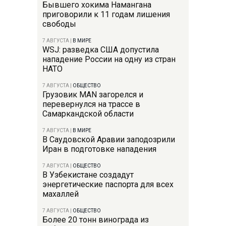
Бывшего хокима Намангана
приговорили к 11 годам лишения
свободы
7 АВГУСТА
|
В МИРЕ
WSJ: разведка США допустила
нападение России на одну из стран
НАТО
7 АВГУСТА
|
ОБЩЕСТВО
Грузовик MAN загорелся и
перевернулся на трассе в
Самаркандской области
7 АВГУСТА
|
В МИРЕ
В Саудовской Аравии заподозрили
Иран в подготовке нападения
7 АВГУСТА
|
ОБЩЕСТВО
В Узбекистане создадут
энергетические паспорта для всех
махаллей
7 АВГУСТА
|
ОБЩЕСТВО
Более 20 тонн винограда из