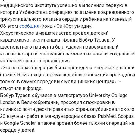
медицинского института успешно выполнили первую в
истории Узбекистана операцию по замене поврежденного
трикуспидального клапана сердца у ребенка на тканевый.
Об этом
сообщил
Фонд «Эл-Юрт умиди».
Хирургическое вмешательство провел детский
кардиохирург и стипендиат фонда Бобур Тураев. У
шестилетнего пациента был удален поврежденный
клапан, который специалист заменил на новый, созданный
из тканей правого предсердия.
«Эта сложная операция была проведена впервые в нашей
стране. В настоящее время подобные операции проводятся
только в самых передовых медицинских центрах», –
отметили в фонде.
Бобур Тураев обучался в магистратуре University College
London в Великобритании, проходил стажировки в
клиниках почти десяти развитых стран, опубликовал около
20 научных работ в международных базах PubMed, Scopus
и Google Scholar, а также провел более тысячи операций на
сердце у детей.