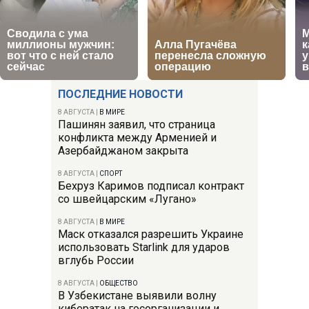
ПОСЛЕДНИЕ НОВОСТИ
8 АВГУСТА
|
В МИРЕ
Пашинян заявил, что страница
конфликта между Арменией и
Азербайджаном закрыта
8 АВГУСТА
|
СПОРТ
Бехруз Каримов подписал контракт
со швейцарским «Лугано»
8 АВГУСТА
|
В МИРЕ
Маск отказался разрешить Украине
использовать Starlink для ударов
вглубь России
8 АВГУСТА
|
ОБЩЕСТВО
В Узбекистане выявили волну
кибератак на госорганизации и