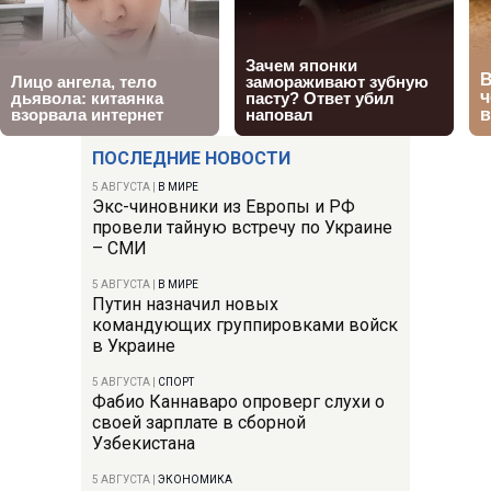
ПОСЛЕДНИЕ НОВОСТИ
5 АВГУСТА
|
В МИРЕ
Экс-чиновники из Европы и РФ
провели тайную встречу по Украине
– СМИ
5 АВГУСТА
|
В МИРЕ
Путин назначил новых
командующих группировками войск
в Украине
5 АВГУСТА
|
СПОРТ
Фабио Каннаваро опроверг слухи о
своей зарплате в сборной
Узбекистана
5 АВГУСТА
|
ЭКОНОМИКА