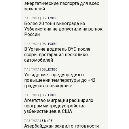
энергетические паспорта для всех
махаллей
7 АВГУСТА
|
ОБЩЕСТВО
Более 20 тонн винограда из
Узбекистана не допустили на рынок
России
7 АВГУСТА
|
ОБЩЕСТВО
В Ургенче водитель BYD после
ссоры протаранил несколько
автомобилей
7 АВГУСТА
|
ОБЩЕСТВО
Узгидромет предупредил о
повышении температуры до +42
градусов в выходные
7 АВГУСТА
|
ОБЩЕСТВО
Агентство миграции расширило
программу трудоустройства
узбекистанцев в США
7 АВГУСТА
|
В МИРЕ
Азербайджан заявил о готовности