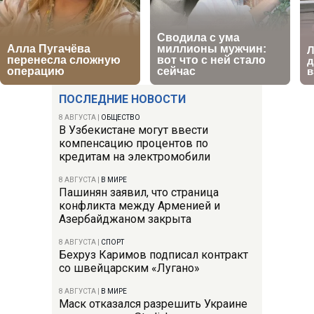
ПОСЛЕДНИЕ НОВОСТИ
8 АВГУСТА
|
ОБЩЕСТВО
В Узбекистане могут ввести
компенсацию процентов по
кредитам на электромобили
8 АВГУСТА
|
В МИРЕ
Пашинян заявил, что страница
конфликта между Арменией и
Азербайджаном закрыта
8 АВГУСТА
|
СПОРТ
Бехруз Каримов подписал контракт
со швейцарским «Лугано»
8 АВГУСТА
|
В МИРЕ
Маск отказался разрешить Украине