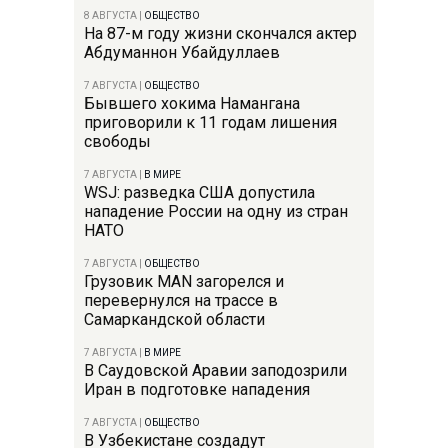
8 АВГУСТА
|
ОБЩЕСТВО
На 87-м году жизни скончался актер
Абдуманнон Убайдуллаев
7 АВГУСТА
|
ОБЩЕСТВО
Бывшего хокима Намангана
приговорили к 11 годам лишения
свободы
7 АВГУСТА
|
В МИРЕ
WSJ: разведка США допустила
нападение России на одну из стран
НАТО
7 АВГУСТА
|
ОБЩЕСТВО
Грузовик MAN загорелся и
перевернулся на трассе в
Самаркандской области
7 АВГУСТА
|
В МИРЕ
В Саудовской Аравии заподозрили
Иран в подготовке нападения
7 АВГУСТА
|
ОБЩЕСТВО
В Узбекистане создадут