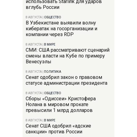
использовать Starlink для ударов
вглубь России
8 АВГУСТА
|
ОБЩЕСТВО
В Узбекистане выявили волну
кибератак на госорганизации и
компании через RDP
8 АВГУСТА
|
В МИРЕ
СМИ: США рассматривают сценарий
смены власти на Кубе по примеру
Венесуэлы
8 АВГУСТА
|
ПОЛИТИКА
Сенат одобрил закон о правовом
статусе администрации президента
8 АВГУСТА
|
ОБЩЕСТВО
Сборы «Одиссеи» Кристофера
Нолана в мировом прокате
превысили 1 млрд долларов
8 АВГУСТА
|
В МИРЕ
Сенат США одобрил «адские
санкции» против России