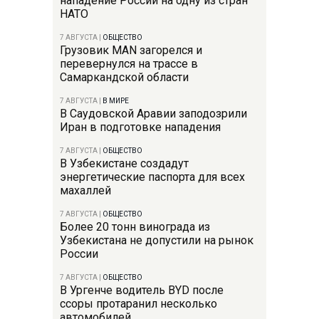
нападение России на одну из стран
НАТО
7 АВГУСТА
|
ОБЩЕСТВО
Грузовик MAN загорелся и
перевернулся на трассе в
Самаркандской области
7 АВГУСТА
|
В МИРЕ
В Саудовской Аравии заподозрили
Иран в подготовке нападения
7 АВГУСТА
|
ОБЩЕСТВО
В Узбекистане создадут
энергетические паспорта для всех
махаллей
7 АВГУСТА
|
ОБЩЕСТВО
Более 20 тонн винограда из
Узбекистана не допустили на рынок
России
7 АВГУСТА
|
ОБЩЕСТВО
В Ургенче водитель BYD после
ссоры протаранил несколько
автомобилей