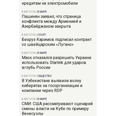
кредитам на электромобили
8 АВГУСТА
|
В МИРЕ
Пашинян заявил, что страница
конфликта между Арменией и
Азербайджаном закрыта
8 АВГУСТА
|
СПОРТ
Бехруз Каримов подписал контракт
со швейцарским «Лугано»
8 АВГУСТА
|
В МИРЕ
Маск отказался разрешить Украине
использовать Starlink для ударов
вглубь России
8 АВГУСТА
|
ОБЩЕСТВО
В Узбекистане выявили волну
кибератак на госорганизации и
компании через RDP
8 АВГУСТА
|
В МИРЕ
СМИ: США рассматривают сценарий
смены власти на Кубе по примеру
Венесуэлы