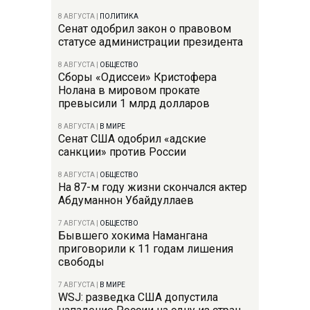
8 АВГУСТА
|
ПОЛИТИКА
Сенат одобрил закон о правовом
статусе администрации президента
8 АВГУСТА
|
ОБЩЕСТВО
Сборы «Одиссеи» Кристофера
Нолана в мировом прокате
превысили 1 млрд долларов
8 АВГУСТА
|
В МИРЕ
Сенат США одобрил «адские
санкции» против России
8 АВГУСТА
|
ОБЩЕСТВО
На 87-м году жизни скончался актер
Абдуманнон Убайдуллаев
7 АВГУСТА
|
ОБЩЕСТВО
Бывшего хокима Намангана
приговорили к 11 годам лишения
свободы
7 АВГУСТА
|
В МИРЕ
WSJ: разведка США допустила