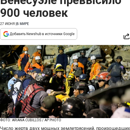
Венесуэле превысило
900 человек
27 ИЮНЯ
|
В МИРЕ
Добавить Newshub в источники Google
ФОТО: ARIANA CUBILLOS / AP PHOTO
Число жертв двух мощных землетрясений, произошедших