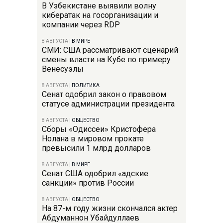
В Узбекистане выявили волну
кибератак на госорганизации и
компании через RDP
8 АВГУСТА
|
В МИРЕ
СМИ: США рассматривают сценарий
смены власти на Кубе по примеру
Венесуэлы
8 АВГУСТА
|
ПОЛИТИКА
Сенат одобрил закон о правовом
статусе администрации президента
8 АВГУСТА
|
ОБЩЕСТВО
Сборы «Одиссеи» Кристофера
Нолана в мировом прокате
превысили 1 млрд долларов
8 АВГУСТА
|
В МИРЕ
Сенат США одобрил «адские
санкции» против России
8 АВГУСТА
|
ОБЩЕСТВО
На 87-м году жизни скончался актер
Абдуманнон Убайдуллаев