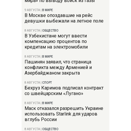
мира» по выводу войск из Газы
9 АВГУСТА
|
В МИРЕ
В Москве опоздавшие на рейс
девушки выбежали на летное поле
8 АВГУСТА
|
ОБЩЕСТВО
В Узбекистане могут ввести
компенсацию процентов по
кредитам на электромобили
8 АВГУСТА
|
В МИРЕ
Пашинян заявил, что страница
конфликта между Арменией и
Азербайджаном закрыта
8 АВГУСТА
|
СПОРТ
Бехруз Каримов подписал контракт
со швейцарским «Лугано»
8 АВГУСТА
|
В МИРЕ
Маск отказался разрешить Украине
использовать Starlink для ударов
вглубь России
8 АВГУСТА
|
ОБЩЕСТВО