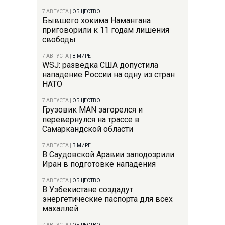
7 АВГУСТА
|
ОБЩЕСТВО
Бывшего хокима Намангана
приговорили к 11 годам лишения
свободы
7 АВГУСТА
|
В МИРЕ
WSJ: разведка США допустила
нападение России на одну из стран
НАТО
7 АВГУСТА
|
ОБЩЕСТВО
Грузовик MAN загорелся и
перевернулся на трассе в
Самаркандской области
7 АВГУСТА
|
В МИРЕ
В Саудовской Аравии заподозрили
Иран в подготовке нападения
7 АВГУСТА
|
ОБЩЕСТВО
В Узбекистане создадут
энергетические паспорта для всех
махаллей