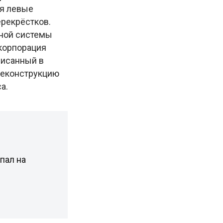
ся левые
ерекрёстков.
тной системы
 корпорация
дписанный в
 реконструкцию
а.
пал на