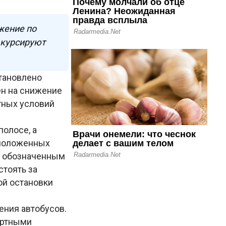
жение по
 курсируют
становлено
ен на снижение
тных условий
олосе, а
сположенных
о обозначенным
тоять за
ой остановки
ения автобусов.
ортными