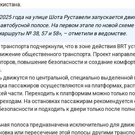
екистана.
 2025 года на улице Шота Руставели запускается дви
автобусной полосе. На первом этапе по новой схеме
аршруты № 38, 57 и 58», – отметили в ведомстве.
транспорта подчеркнули, что в зоне действия BRT у
вижение общественного транспорта. Проект направл
аторов, повышение безопасности и создание комфор
в.
ь движутся по центральной, специально выделенной п
дка пассажиров осуществляются на платформах, ра
ей части. Переходить к платформам можно только п
еходам. На остановках пассажирам рекомендуется с
езопасности и подходить к двери только после полн
ьная полоса предназначена исключительно для движ
новка или пересечение этой полосы другими трансп