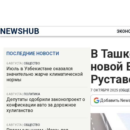
NEWSHUB
ЭКОН
В Ташк
ПОСЛЕДНИЕ НОВОСТИ
новой 
6 АВГУСТА
|
ОБЩЕСТВО
Июль в Узбекистане оказался
значительно жарче климатической
Рустав
нормы
7 ОКТЯБРЯ 2025
|
ОБЩЕ
6 АВГУСТА
|
ПОЛИТИКА
Депутаты одобрили законопроект о
Добавить News
конфискации авто за дорожное
хулиганство
6 АВГУСТА
|
ОБЩЕСТВО