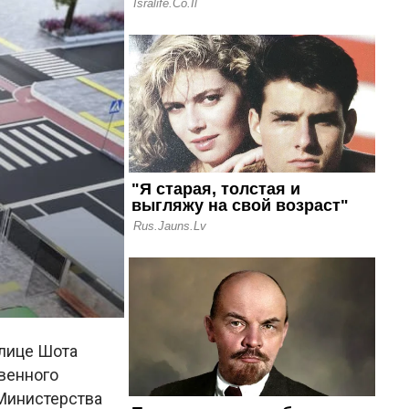
улице Шота
венного
Министерства