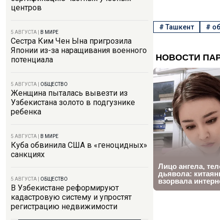
центров
#
Ташкент
#
об
5 АВГУСТА
|
В МИРЕ
Сестра Ким Чен Ына пригрозила
Японии из-за наращивания военного
потенциала
5 АВГУСТА
|
ОБЩЕСТВО
Женщина пыталась вывезти из
Узбекистана золото в подгузнике
ребенка
5 АВГУСТА
|
В МИРЕ
Куба обвинила США в «геноцидных»
санкциях
5 АВГУСТА
|
ОБЩЕСТВО
В Узбекистане реформируют
кадастровую систему и упростят
регистрацию недвижимости