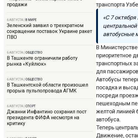
транспорта Узб
продажи
«С 7 октября
6 АВГУСТА
|
В МИРЕ
центральной 
Зеленский заявил о трехкратном
сокращении поставок Украине ракет
автобусные м
ПВО
В Министерстве 
6 АВГУСТА
|
ОБЩЕСТВО
приоритетное д
В Ташкенте ограничили работу
транспортных з
рынка «Куйлюк»
для пассажиро
Автобусы тепер
6 АВГУСТА
|
ОБЩЕСТВО
В Ташкентской области произошел
посадка и выса
прорыв пульпопровода АГМК
посреди проезж
пешеходным пер
6 АВГУСТА
|
СПОРТ
желтой линией б
Джанни Инфантино сохранил пост
президента ФИФА несмотря на
автобуса.
критику
Теперь централ
Движение, оста