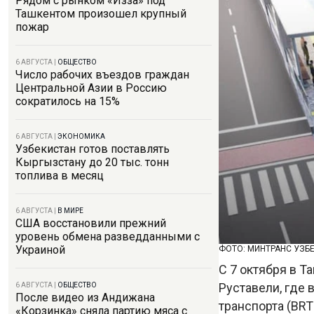
Рядом с рынком «Изза» под
Ташкентом произошел крупный
пожар
6 АВГУСТА
|
ОБЩЕСТВО
Число рабочих въездов граждан
Центральной Азии в Россию
сократилось на 15%
6 АВГУСТА
|
ЭКОНОМИКА
Узбекистан готов поставлять
Кыргызстану до 20 тыс. тонн
топлива в месяц
6 АВГУСТА
|
В МИРЕ
США восстановили прежний
уровень обмена разведданными с
Украиной
ФОТО: МИНТРАНС УЗБ
С 7 октября в 
Руставели, где
6 АВГУСТА
|
ОБЩЕСТВО
После видео из Андижана
транспорта (BRT 
«Корзинка» сняла партию мяса с