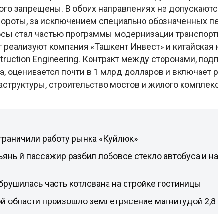
ого запрещены. В обоих направлениях не допускают
вороты, за исключением специально обозначенных п
осы стал частью программы модернизации транспор
т реализуют компания «Ташкент Инвест» и китайская
struction Engineering. Контракт между сторонами, по
а, оценивается почти в 1 млрд долларов и включает
структуры, строительство мостов и жилого комплекс
граничили работу рынка «Куйлюк»
ьяный пассажир разбил лобовое стекло автобуса и на
брушилась часть котлована на стройке гостиницы
й области произошло землетрясение магнитудой 2,8