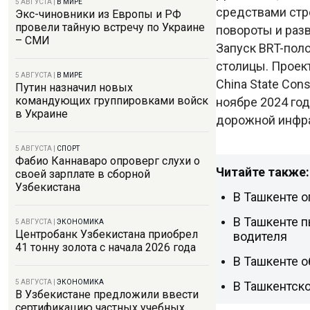
5 АВГУСТА
|
В МИРЕ
средствами стр
Экс-чиновники из Европы и РФ
провели тайную встречу по Украине
повороты и раз
– СМИ
Запуск BRT-пол
столицы. Проек
5 АВГУСТА
|
В МИРЕ
China State Con
Путин назначил новых
командующих группировками войск
ноябре 2024 год
в Украине
дорожной инфра
5 АВГУСТА
|
СПОРТ
Фабио Каннаваро опроверг слухи о
Читайте также:
своей зарплате в сборной
Узбекистана
В Ташкенте о
В Ташкенте п
5 АВГУСТА
|
ЭКОНОМИКА
Центробанк Узбекистана приобрел
водителя
41 тонну золота с начала 2026 года
В Ташкенте о
5 АВГУСТА
|
ЭКОНОМИКА
В Ташкентско
В Узбекистане предложили ввести
сертификацию частных учебных