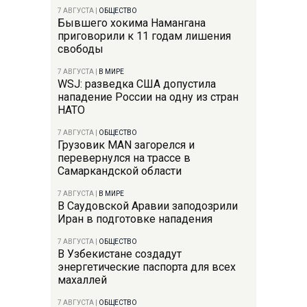
7 АВГУСТА
|
ОБЩЕСТВО
Бывшего хокима Намангана
приговорили к 11 годам лишения
свободы
7 АВГУСТА
|
В МИРЕ
WSJ: разведка США допустила
нападение России на одну из стран
НАТО
7 АВГУСТА
|
ОБЩЕСТВО
Грузовик MAN загорелся и
перевернулся на трассе в
Самаркандской области
7 АВГУСТА
|
В МИРЕ
В Саудовской Аравии заподозрили
Иран в подготовке нападения
7 АВГУСТА
|
ОБЩЕСТВО
В Узбекистане создадут
энергетические паспорта для всех
махаллей
7 АВГУСТА
|
ОБЩЕСТВО