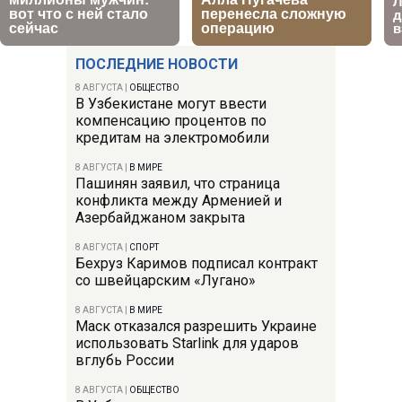
ПОСЛЕДНИЕ НОВОСТИ
8 АВГУСТА
|
ОБЩЕСТВО
В Узбекистане могут ввести
компенсацию процентов по
кредитам на электромобили
8 АВГУСТА
|
В МИРЕ
Пашинян заявил, что страница
конфликта между Арменией и
Азербайджаном закрыта
8 АВГУСТА
|
СПОРТ
Бехруз Каримов подписал контракт
со швейцарским «Лугано»
8 АВГУСТА
|
В МИРЕ
Маск отказался разрешить Украине
использовать Starlink для ударов
вглубь России
8 АВГУСТА
|
ОБЩЕСТВО