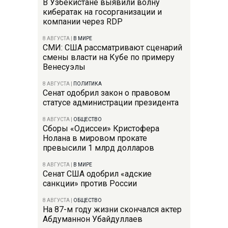
В Узбекистане выявили волну
кибератак на госорганизации и
компании через RDP
8 АВГУСТА
|
В МИРЕ
СМИ: США рассматривают сценарий
смены власти на Кубе по примеру
Венесуэлы
8 АВГУСТА
|
ПОЛИТИКА
Сенат одобрил закон о правовом
статусе администрации президента
8 АВГУСТА
|
ОБЩЕСТВО
Сборы «Одиссеи» Кристофера
Нолана в мировом прокате
превысили 1 млрд долларов
8 АВГУСТА
|
В МИРЕ
Сенат США одобрил «адские
санкции» против России
8 АВГУСТА
|
ОБЩЕСТВО
На 87-м году жизни скончался актер
Абдуманнон Убайдуллаев