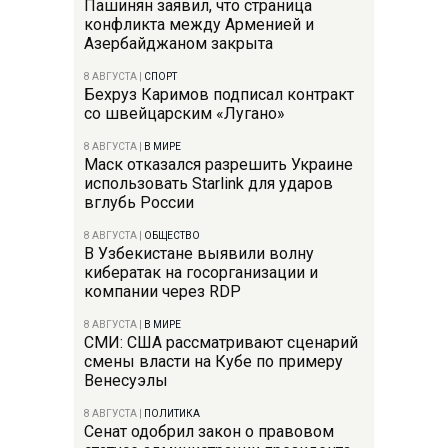
Пашинян заявил, что страница
конфликта между Арменией и
Азербайджаном закрыта
8 АВГУСТА
|
СПОРТ
Бехруз Каримов подписал контракт
со швейцарским «Лугано»
8 АВГУСТА
|
В МИРЕ
Маск отказался разрешить Украине
использовать Starlink для ударов
вглубь России
8 АВГУСТА
|
ОБЩЕСТВО
В Узбекистане выявили волну
кибератак на госорганизации и
компании через RDP
8 АВГУСТА
|
В МИРЕ
СМИ: США рассматривают сценарий
смены власти на Кубе по примеру
Венесуэлы
8 АВГУСТА
|
ПОЛИТИКА
Сенат одобрил закон о правовом