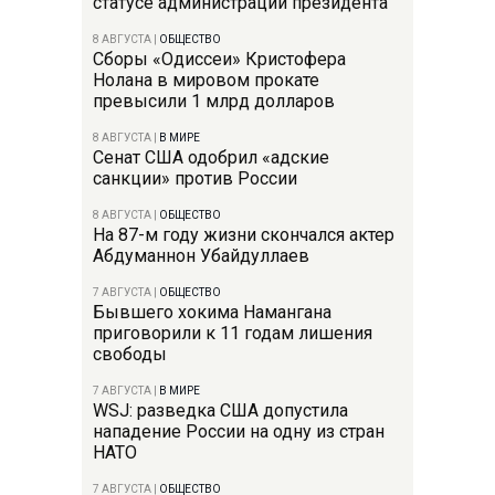
статусе администрации президента
8 АВГУСТА
|
ОБЩЕСТВО
Сборы «Одиссеи» Кристофера
Нолана в мировом прокате
превысили 1 млрд долларов
8 АВГУСТА
|
В МИРЕ
Сенат США одобрил «адские
санкции» против России
8 АВГУСТА
|
ОБЩЕСТВО
На 87-м году жизни скончался актер
Абдуманнон Убайдуллаев
7 АВГУСТА
|
ОБЩЕСТВО
Бывшего хокима Намангана
приговорили к 11 годам лишения
свободы
7 АВГУСТА
|
В МИРЕ
WSJ: разведка США допустила
нападение России на одну из стран
НАТО
7 АВГУСТА
|
ОБЩЕСТВО