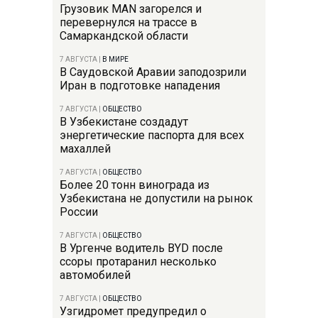
Грузовик MAN загорелся и
перевернулся на трассе в
Самаркандской области
7 АВГУСТА
|
В МИРЕ
В Саудовской Аравии заподозрили
Иран в подготовке нападения
7 АВГУСТА
|
ОБЩЕСТВО
В Узбекистане создадут
энергетические паспорта для всех
махаллей
7 АВГУСТА
|
ОБЩЕСТВО
Более 20 тонн винограда из
Узбекистана не допустили на рынок
России
7 АВГУСТА
|
ОБЩЕСТВО
В Ургенче водитель BYD после
ссоры протаранил несколько
автомобилей
7 АВГУСТА
|
ОБЩЕСТВО
Узгидромет предупредил о