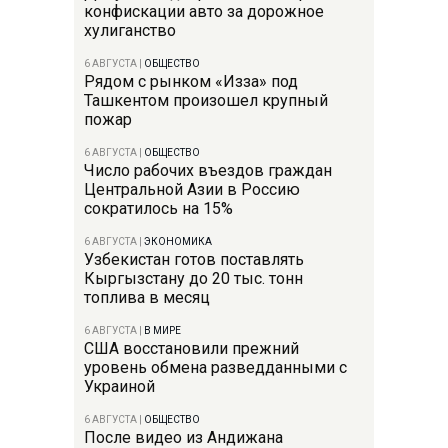
конфискации авто за дорожное
хулиганство
6 АВГУСТА
|
ОБЩЕСТВО
Рядом с рынком «Изза» под
Ташкентом произошел крупный
пожар
6 АВГУСТА
|
ОБЩЕСТВО
Число рабочих въездов граждан
Центральной Азии в Россию
сократилось на 15%
6 АВГУСТА
|
ЭКОНОМИКА
Узбекистан готов поставлять
Кыргызстану до 20 тыс. тонн
топлива в месяц
6 АВГУСТА
|
В МИРЕ
США восстановили прежний
уровень обмена разведданными с
Украиной
6 АВГУСТА
|
ОБЩЕСТВО
После видео из Андижана