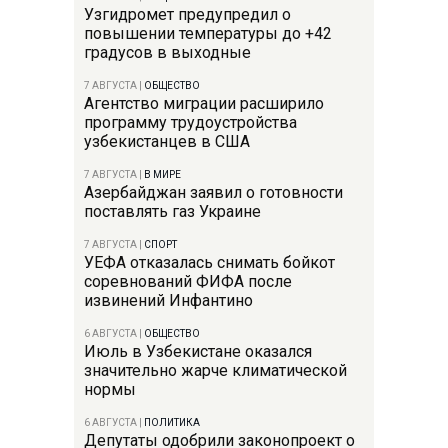
Узгидромет предупредил о
повышении температуры до +42
градусов в выходные
7 АВГУСТА
|
ОБЩЕСТВО
Агентство миграции расширило
программу трудоустройства
узбекистанцев в США
7 АВГУСТА
|
В МИРЕ
Азербайджан заявил о готовности
поставлять газ Украине
7 АВГУСТА
|
СПОРТ
УЕФА отказалась снимать бойкот
соревнований ФИФА после
извинений Инфантино
6 АВГУСТА
|
ОБЩЕСТВО
Июль в Узбекистане оказался
значительно жарче климатической
нормы
6 АВГУСТА
|
ПОЛИТИКА
Депутаты одобрили законопроект о