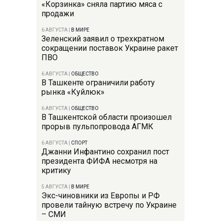
«Корзинка» сняла партию мяса с
продажи
6 АВГУСТА
|
В МИРЕ
Зеленский заявил о трехкратном
сокращении поставок Украине ракет
ПВО
6 АВГУСТА
|
ОБЩЕСТВО
В Ташкенте ограничили работу
рынка «Куйлюк»
6 АВГУСТА
|
ОБЩЕСТВО
В Ташкентской области произошел
прорыв пульпопровода АГМК
6 АВГУСТА
|
СПОРТ
Джанни Инфантино сохранил пост
президента ФИФА несмотря на
критику
5 АВГУСТА
|
В МИРЕ
Экс-чиновники из Европы и РФ
провели тайную встречу по Украине
– СМИ