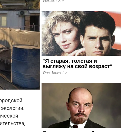
городской
 экологии.
ической
ительства,