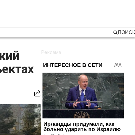
ПОИСК
ский
ъектах