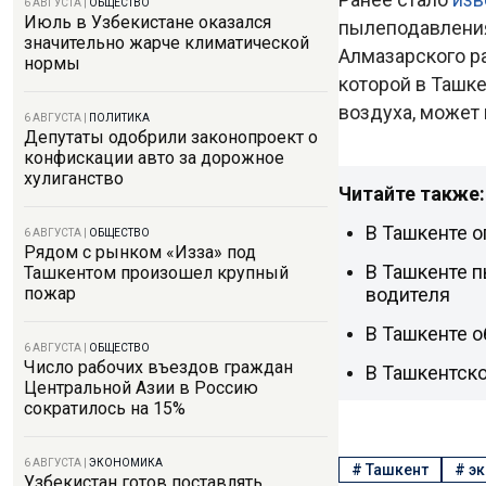
6 АВГУСТА
|
ОБЩЕСТВО
Июль в Узбекистане оказался
пылеподавления
значительно жарче климатической
Алмазарского р
нормы
которой в Ташк
воздуха, может 
6 АВГУСТА
|
ПОЛИТИКА
Депутаты одобрили законопроект о
конфискации авто за дорожное
хулиганство
Читайте также:
В Ташкенте о
6 АВГУСТА
|
ОБЩЕСТВО
Рядом с рынком «Изза» под
В Ташкенте п
Ташкентом произошел крупный
водителя
пожар
В Ташкенте о
6 АВГУСТА
|
ОБЩЕСТВО
Число рабочих въездов граждан
В Ташкентско
Центральной Азии в Россию
сократилось на 15%
6 АВГУСТА
|
ЭКОНОМИКА
#
Ташкент
#
эк
Узбекистан готов поставлять