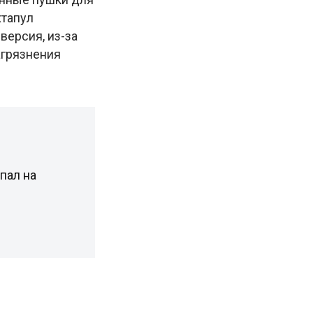
хтапул
нверсия, из-за
агрязнения
пал на