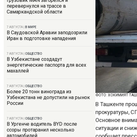
Грузовик MAN загорелся и
перевернулся на трассе в
Самаркандской области
7 АВГУСТА
|
В МИРЕ
В Саудовской Аравии заподозрили
Иран в подготовке нападения
7 АВГУСТА
|
ОБЩЕСТВО
В Узбекистане создадут
энергетические паспорта для всех
махаллей
7 АВГУСТА
|
ОБЩЕСТВО
Более 20 тонн винограда из
ФОТО: ХОКИМИЯТ ТА
Узбекистана не допустили на рынок
России
В Ташкенте про
прокуратуры, СГ
Основное внима
7 АВГУСТА
|
ОБЩЕСТВО
В Ургенче водитель BYD после
ситуации и сниж
ссоры протаранил несколько
сообщает пресс
автомобилей