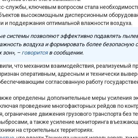
с-службы, ключевым вопросом стала необходимост
объектов высокомощным дисперсионным оборудова
и и поддержания оптимальной влажности воздуха.
е системы позволяют эффективно подавлять пыле
жность воздуха и формировать более безопасную с
 зон», –
говорится
в сообщении.
явили, что механизм взаимодействия, реализуемый 
признан оперативным, адресным и технически выве
обеспечивающим согласованную работу государстве
акже определены дополнительные меры усиления э
включая проведение многофакторных рейдов по конт
, ограничение движения грузового транспорта без те
бросами, а также усиление мониторинга въезжающ
ники на строительных территориях.
естно
, что власти Ташкента начнут использовать тум