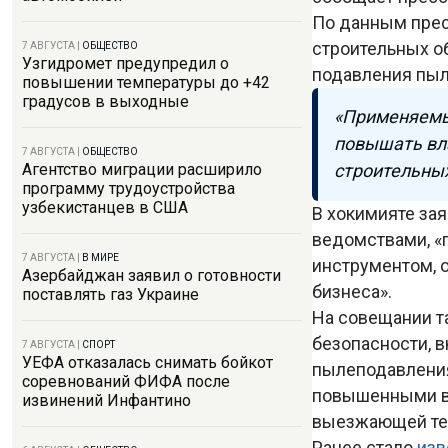
По данным прес
строительных 
7 АВГУСТА
|
ОБЩЕСТВО
Узгидромет предупредил о
подавления пыл
повышении температуры до +42
градусов в выходные
«Применяемы
повышать вла
7 АВГУСТА
|
ОБЩЕСТВО
строительных
Агентство миграции расширило
программу трудоустройства
узбекистанцев в США
В хокимияте за
ведомствами, «
7 АВГУСТА
|
В МИРЕ
инструментом, 
Азербайджан заявил о готовности
бизнеса».
поставлять газ Украине
На совещании т
безопасности, 
7 АВГУСТА
|
СПОРТ
УЕФА отказалась снимать бойкот
пылеподавления
соревнований ФИФА после
повышенными вы
извинений Инфантино
выезжающей тех
Ранее стало
изв