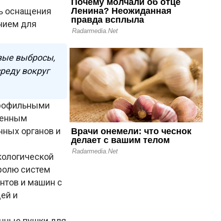
ь оснащения
нием для
вые выбросы,
реду вокруг
профильными
ренным
нных органов и
кологической
ролю систем
нтов и машин с
ей и
анные пушки для