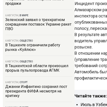
Инцидент произо
продажи
Алмазарском ра
инспектора ост
6 АВГУСТА
|
В МИРЕ
Зеленский заявил о трехкратном
опубликованных
сокращении поставок Украине ракет
полосу, переск
ПВО
В результате ав
водитель управ
6 АВГУСТА
|
ОБЩЕСТВО
В Ташкенте ограничили работу
розыске.
рынка «Куйлюк»
В отношении на
(управление тр
6 АВГУСТА
|
ОБЩЕСТВО
требований сот
В Ташкентской области произошел
прорыв пульпопровода АГМК
Автомобиль был
профилактическ
6 АВГУСТА
|
СПОРТ
Джанни Инфантино сохранил пост
президента ФИФА несмотря на
Читайте также:
критику
Июль в Узбе