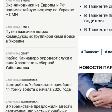
5 АВГУСТА
|
В МИРЕ
Экс-чиновники из Европы и РФ
В Ташкенте о
провели тайную встречу по Украине
– СМИ
В Ташкенте п
водителя
5 АВГУСТА
|
В МИРЕ
В Ташкенте о
Путин назначил новых
командующих группировками войск
в Украине
#
Ташкент
#
п
5 АВГУСТА
|
СПОРТ
Фабио Каннаваро опроверг слухи о
своей зарплате в сборной
Узбекистана
5 АВГУСТА
|
ЭКОНОМИКА
Центробанк Узбекистана приобрел
41 тонну золота с начала 2026 года
5 АВГУСТА
|
ЭКОНОМИКА
В Узбекистане предложили ввести
сертификацию частных учебных