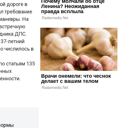
ой дороге в
ал требование
маневры. На
 встречную
удника ДПС.
 37-летний
о числилось в
о статьям 135
онных
енности.
 нормы