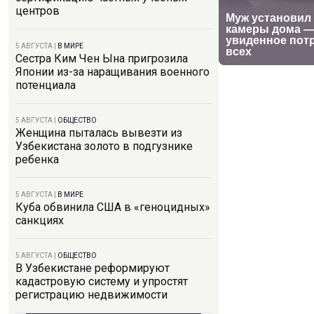
центров
5 АВГУСТА
|
В МИРЕ
Сестра Ким Чен Ына пригрозила
Японии из-за наращивания военного
потенциала
5 АВГУСТА
|
ОБЩЕСТВО
Женщина пыталась вывезти из
Узбекистана золото в подгузнике
ребенка
5 АВГУСТА
|
В МИРЕ
Куба обвинила США в «геноцидных»
санкциях
5 АВГУСТА
|
ОБЩЕСТВО
В Узбекистане реформируют
кадастровую систему и упростят
регистрацию недвижимости