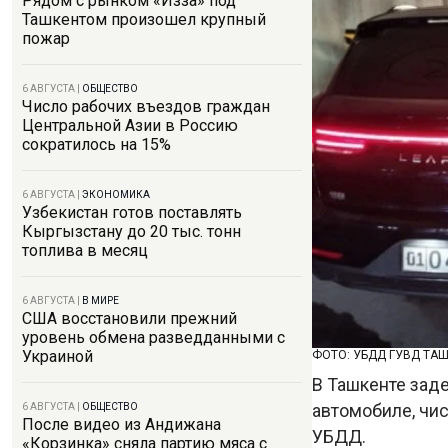
Рядом с рынком «Изза» под
Ташкентом произошел крупный
пожар
6 АВГУСТА
|
ОБЩЕСТВО
Число рабочих въездов граждан
Центральной Азии в Россию
сократилось на 15%
6 АВГУСТА
|
ЭКОНОМИКА
Узбекистан готов поставлять
Кыргызстану до 20 тыс. тонн
топлива в месяц
6 АВГУСТА
|
В МИРЕ
США восстановили прежний
уровень обмена разведданными с
Украиной
ФОТО: УБДД ГУВД ТА
В Ташкенте зад
автомобиле, чи
6 АВГУСТА
|
ОБЩЕСТВО
После видео из Андижана
УБДД.
«Корзинка» сняла партию мяса с