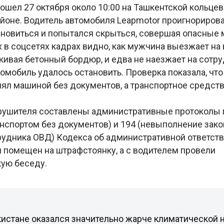
шел 27 октября около 10:00 на Ташкентской кольцев
йоне. Водитель автомобиля Leapmotor проигнориров
ановиться и попытался скрыться, совершая опасные 
 в соцсетях кадрах видно, как мужчина выезжает на
акивая бетонный бордюр, и едва не наезжает на сотр
томобиль удалось остановить. Проверка показала, что
лял машиной без документов, а транспортное средств
рушителя составлены административные протоколы п
анспортом без документов) и 194 (невыполнение зак
рудника ОВД) Кодекса об административной ответств
 помещен на штрафстоянку, а с водителем провели
ую беседу.
кистане оказался значительно жарче климатической