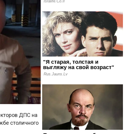
екторов ДПС на
жбе столичного