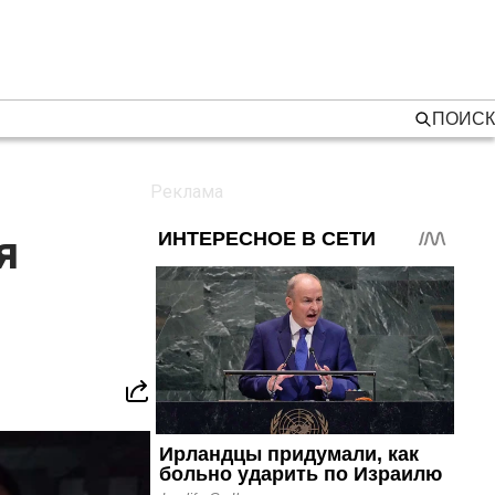
ПОИСК
я