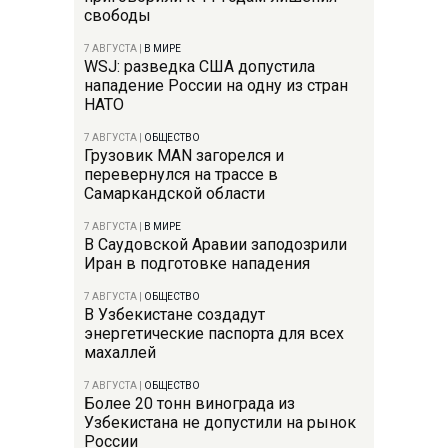
свободы
7 АВГУСТА
|
В МИРЕ
WSJ: разведка США допустила
нападение России на одну из стран
НАТО
7 АВГУСТА
|
ОБЩЕСТВО
Грузовик MAN загорелся и
перевернулся на трассе в
Самаркандской области
7 АВГУСТА
|
В МИРЕ
В Саудовской Аравии заподозрили
Иран в подготовке нападения
7 АВГУСТА
|
ОБЩЕСТВО
В Узбекистане создадут
энергетические паспорта для всех
махаллей
7 АВГУСТА
|
ОБЩЕСТВО
Более 20 тонн винограда из
Узбекистана не допустили на рынок
России