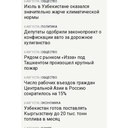
6 АВГУСТА
|
ОБЩЕСТВО
Июль в Узбекистане оказался
значительно жарче климатической
нормы
6 АВГУСТА
|
ПОЛИТИКА
Депутаты одобрили законопроект о
конфискации авто за дорожное
хулиганство
6 АВГУСТА
|
ОБЩЕСТВО
Рядом с рынком «Изза» под
Ташкентом произошел крупный
пожар
6 АВГУСТА
|
ОБЩЕСТВО
Число рабочих въездов граждан
Центральной Азии в Россию
сократилось на 15%
6 АВГУСТА
|
ЭКОНОМИКА
Узбекистан готов поставлять
Кыргызстану до 20 тыс. тонн
топлива в месяц