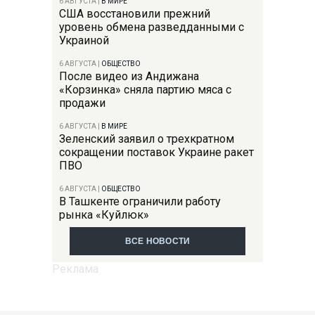
6 АВГУСТА
|
В МИРЕ
США восстановили прежний
уровень обмена разведданными с
Украиной
6 АВГУСТА
|
ОБЩЕСТВО
После видео из Андижана
«Корзинка» сняла партию мяса с
продажи
6 АВГУСТА
|
В МИРЕ
Зеленский заявил о трехкратном
сокращении поставок Украине ракет
ПВО
6 АВГУСТА
|
ОБЩЕСТВО
В Ташкенте ограничили работу
рынка «Куйлюк»
ВСЕ НОВОСТИ