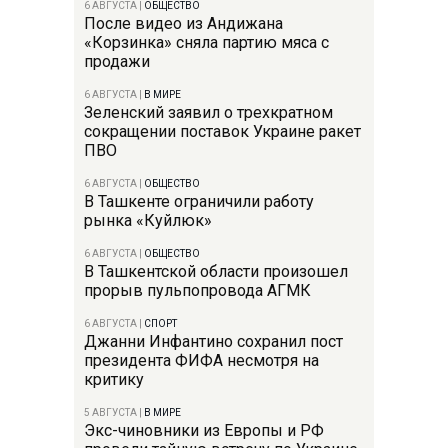
6 АВГУСТА
|
ОБЩЕСТВО
После видео из Андижана
«Корзинка» сняла партию мяса с
продажи
6 АВГУСТА
|
В МИРЕ
Зеленский заявил о трехкратном
сокращении поставок Украине ракет
ПВО
6 АВГУСТА
|
ОБЩЕСТВО
В Ташкенте ограничили работу
рынка «Куйлюк»
6 АВГУСТА
|
ОБЩЕСТВО
В Ташкентской области произошел
прорыв пульпопровода АГМК
6 АВГУСТА
|
СПОРТ
Джанни Инфантино сохранил пост
президента ФИФА несмотря на
критику
5 АВГУСТА
|
В МИРЕ
Экс-чиновники из Европы и РФ