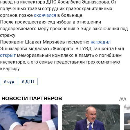
наезд на инспектора ДПС Хосилбека Эшназарова. От
полученных травм сотрудник правоохранительных
органов позже
скончался
в больнице.
После происшествия суд избрал в отношении
подозреваемого меру пресечения в виде заключения под
стражу.
Президент Шавкат Мирзиёев посмертно
наградил
Эшназарова медалью «Жасорат». В ГУВД Ташкента был
открыт
мемориальный комплекс в память о погибшем
инспекторе, а его семье предоставили трехкомнатную
квартиру.
#
суд
#
ДТП