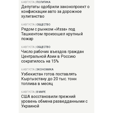
6 АВГУСТА
|
ПОЛИТИКА
Депутаты одобрили законопроект о
конфискации авто за дорожное
хулиганство
6 АВГУСТА
|
ОБЩЕСТВО
Рядом с рынком «Изза» под
Ташкентом произошел крупный
пожар
6 АВГУСТА
|
ОБЩЕСТВО
Число рабочих въездов граждан
Центральной Азии в Россию
сократилось на 15%
6 АВГУСТА
|
ЭКОНОМИКА
Узбекистан готов поставлять
Кыргызстану до 20 тыс. тонн
топлива в месяц
6 АВГУСТА
|
В МИРЕ
США восстановили прежний
уровень обмена разведданными с
Украиной