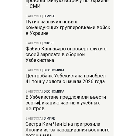
провели тайную встречу по Украине
– СМИ
5 АВГУСТА
|
В МИРЕ
Путин назначил новых
командующих группировками войск
в Украине
5 АВГУСТА
|
СПОРТ
Фабио Каннаваро опроверг слухи о
своей зарплате в сборной
Узбекистана
5 АВГУСТА
|
ЭКОНОМИКА
Центробанк Узбекистана приобрел
41 тонну золота с начала 2026 года
5 АВГУСТА
|
ЭКОНОМИКА
В Узбекистане предложили ввести
сертификацию частных учебных
центров
5 АВГУСТА
|
В МИРЕ
Сестра Ким Чен Ына пригрозила
Японии из-за наращивания военного
потенциала