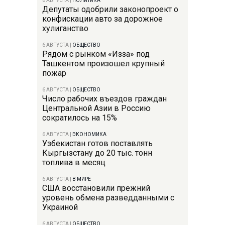
6 АВГУСТА
|
ПОЛИТИКА
Депутаты одобрили законопроект о
конфискации авто за дорожное
хулиганство
6 АВГУСТА
|
ОБЩЕСТВО
Рядом с рынком «Изза» под
Ташкентом произошел крупный
пожар
6 АВГУСТА
|
ОБЩЕСТВО
Число рабочих въездов граждан
Центральной Азии в Россию
сократилось на 15%
6 АВГУСТА
|
ЭКОНОМИКА
Узбекистан готов поставлять
Кыргызстану до 20 тыс. тонн
топлива в месяц
6 АВГУСТА
|
В МИРЕ
США восстановили прежний
уровень обмена разведданными с
Украиной
6 АВГУСТА
|
ОБЩЕСТВО