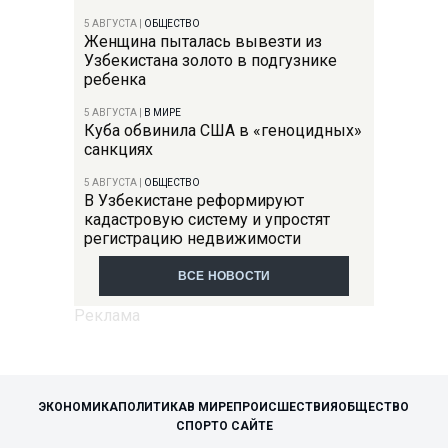
5 АВГУСТА
|
ОБЩЕСТВО
Женщина пыталась вывезти из
Узбекистана золото в подгузнике
ребенка
5 АВГУСТА
|
В МИРЕ
Куба обвинила США в «геноцидных»
санкциях
5 АВГУСТА
|
ОБЩЕСТВО
В Узбекистане реформируют
кадастровую систему и упростят
регистрацию недвижимости
ВСЕ НОВОСТИ
ЭКОНОМИКА
ПОЛИТИКА
В МИРЕ
ПРОИСШЕСТВИЯ
ОБЩЕСТВО
СПОРТ
О САЙТЕ