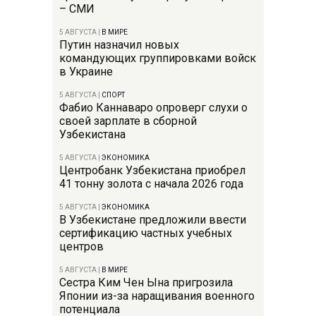
– СМИ
5 АВГУСТА
|
В МИРЕ
Путин назначил новых
командующих группировками войск
в Украине
5 АВГУСТА
|
СПОРТ
Фабио Каннаваро опроверг слухи о
своей зарплате в сборной
Узбекистана
5 АВГУСТА
|
ЭКОНОМИКА
Центробанк Узбекистана приобрел
41 тонну золота с начала 2026 года
5 АВГУСТА
|
ЭКОНОМИКА
В Узбекистане предложили ввести
сертификацию частных учебных
центров
5 АВГУСТА
|
В МИРЕ
Сестра Ким Чен Ына пригрозила
Японии из-за наращивания военного
потенциала