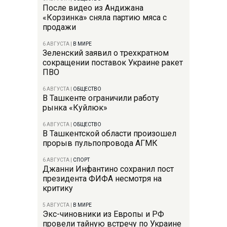
После видео из Андижана
«Корзинка» сняла партию мяса с
продажи
6 АВГУСТА
|
В МИРЕ
Зеленский заявил о трехкратном
сокращении поставок Украине ракет
ПВО
6 АВГУСТА
|
ОБЩЕСТВО
В Ташкенте ограничили работу
рынка «Куйлюк»
6 АВГУСТА
|
ОБЩЕСТВО
В Ташкентской области произошел
прорыв пульпопровода АГМК
6 АВГУСТА
|
СПОРТ
Джанни Инфантино сохранил пост
президента ФИФА несмотря на
критику
5 АВГУСТА
|
В МИРЕ
Экс-чиновники из Европы и РФ
провели тайную встречу по Украине