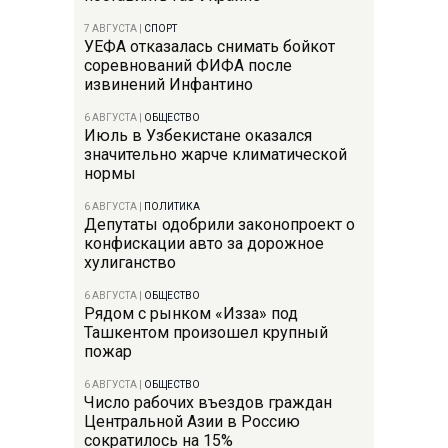
7 АВГУСТА
|
СПОРТ
УЕФА отказалась снимать бойкот
соревнований ФИФА после
извинений Инфантино
6 АВГУСТА
|
ОБЩЕСТВО
Июль в Узбекистане оказался
значительно жарче климатической
нормы
6 АВГУСТА
|
ПОЛИТИКА
Депутаты одобрили законопроект о
конфискации авто за дорожное
хулиганство
6 АВГУСТА
|
ОБЩЕСТВО
Рядом с рынком «Изза» под
Ташкентом произошел крупный
пожар
6 АВГУСТА
|
ОБЩЕСТВО
Число рабочих въездов граждан
Центральной Азии в Россию
сократилось на 15%