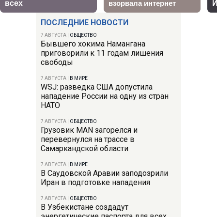
ПОСЛЕДНИЕ НОВОСТИ
7 АВГУСТА
|
ОБЩЕСТВО
Бывшего хокима Намангана
приговорили к 11 годам лишения
свободы
7 АВГУСТА
|
В МИРЕ
WSJ: разведка США допустила
нападение России на одну из стран
НАТО
7 АВГУСТА
|
ОБЩЕСТВО
Грузовик MAN загорелся и
перевернулся на трассе в
Самаркандской области
7 АВГУСТА
|
В МИРЕ
В Саудовской Аравии заподозрили
Иран в подготовке нападения
7 АВГУСТА
|
ОБЩЕСТВО
В Узбекистане создадут
энергетические паспорта для всех