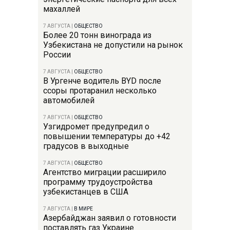
махаллей
7 АВГУСТА
|
ОБЩЕСТВО
Более 20 тонн винограда из
Узбекистана не допустили на рынок
России
7 АВГУСТА
|
ОБЩЕСТВО
В Ургенче водитель BYD после
ссоры протаранил несколько
автомобилей
7 АВГУСТА
|
ОБЩЕСТВО
Узгидромет предупредил о
повышении температуры до +42
градусов в выходные
7 АВГУСТА
|
ОБЩЕСТВО
Агентство миграции расширило
программу трудоустройства
узбекистанцев в США
7 АВГУСТА
|
В МИРЕ
Азербайджан заявил о готовности
поставлять газ Украине