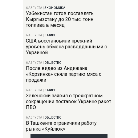
6 АВГУСТА
|
ЭКОНОМИКА
Узбекистан готов поставлять
Кыргызстану до 20 тыс. тонн
топлива в месяц
6 АВГУСТА
|
В МИРЕ
США восстановили прежний
уровень обмена разведданными с
Украиной
6 АВГУСТА
|
ОБЩЕСТВО
После видео из Андижана
«Корзинка» сняла партию мяса с
продажи
6 АВГУСТА
|
В МИРЕ
Зеленский заявил о трехкратном
сокращении поставок Украине ракет
ПВО
6 АВГУСТА
|
ОБЩЕСТВО
В Ташкенте ограничили работу
рынка «Куйлюк»