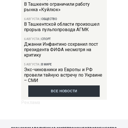
В Ташкенте ограничили работу
рынка «Куйлюк»
6 АВГУСТА
|
ОБЩЕСТВО
В Ташкентской области произошел
прорыв пульпопровода АГМК
6 АВГУСТА
|
СПОРТ
Джанни Инфантино сохранил пост
президента ФИФА несмотря на
критику
5 АВГУСТА
|
В МИРЕ
Экс-чиновники из Европы и РФ
провели тайную встречу по Украине
– СМИ
ВСЕ НОВОСТИ