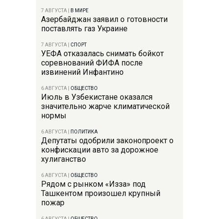
7 АВГУСТА
|
В МИРЕ
Азербайджан заявил о готовности
поставлять газ Украине
7 АВГУСТА
|
СПОРТ
УЕФА отказалась снимать бойкот
соревнований ФИФА после
извинений Инфантино
6 АВГУСТА
|
ОБЩЕСТВО
Июль в Узбекистане оказался
значительно жарче климатической
нормы
6 АВГУСТА
|
ПОЛИТИКА
Депутаты одобрили законопроект о
конфискации авто за дорожное
хулиганство
6 АВГУСТА
|
ОБЩЕСТВО
Рядом с рынком «Изза» под
Ташкентом произошел крупный
пожар
6 АВГУСТА
|
ОБЩЕСТВО