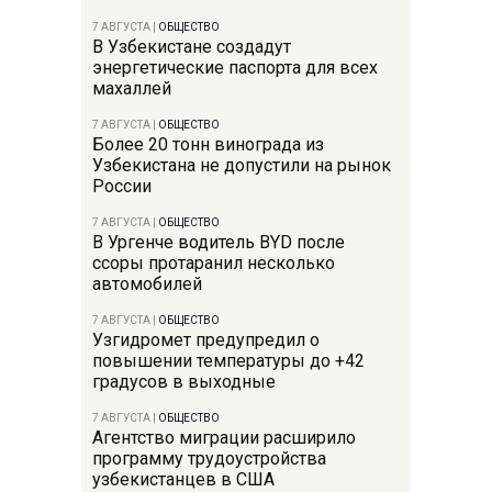
7 АВГУСТА
|
ОБЩЕСТВО
В Узбекистане создадут
энергетические паспорта для всех
махаллей
7 АВГУСТА
|
ОБЩЕСТВО
Более 20 тонн винограда из
Узбекистана не допустили на рынок
России
7 АВГУСТА
|
ОБЩЕСТВО
В Ургенче водитель BYD после
ссоры протаранил несколько
автомобилей
7 АВГУСТА
|
ОБЩЕСТВО
Узгидромет предупредил о
повышении температуры до +42
градусов в выходные
7 АВГУСТА
|
ОБЩЕСТВО
Агентство миграции расширило
программу трудоустройства
узбекистанцев в США