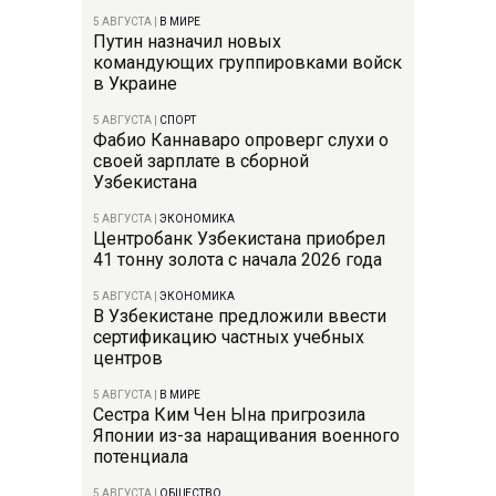
5 АВГУСТА
|
В МИРЕ
Путин назначил новых
командующих группировками войск
в Украине
5 АВГУСТА
|
СПОРТ
Фабио Каннаваро опроверг слухи о
своей зарплате в сборной
Узбекистана
5 АВГУСТА
|
ЭКОНОМИКА
Центробанк Узбекистана приобрел
41 тонну золота с начала 2026 года
5 АВГУСТА
|
ЭКОНОМИКА
В Узбекистане предложили ввести
сертификацию частных учебных
центров
5 АВГУСТА
|
В МИРЕ
Сестра Ким Чен Ына пригрозила
Японии из-за наращивания военного
потенциала
5 АВГУСТА
|
ОБЩЕСТВО