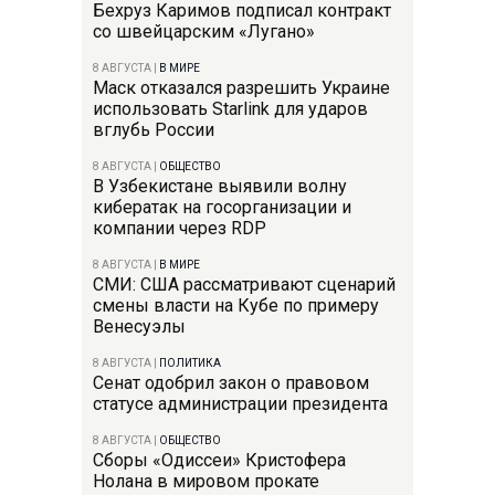
Бехруз Каримов подписал контракт
со швейцарским «Лугано»
8 АВГУСТА
|
В МИРЕ
Маск отказался разрешить Украине
использовать Starlink для ударов
вглубь России
8 АВГУСТА
|
ОБЩЕСТВО
В Узбекистане выявили волну
кибератак на госорганизации и
компании через RDP
8 АВГУСТА
|
В МИРЕ
СМИ: США рассматривают сценарий
смены власти на Кубе по примеру
Венесуэлы
8 АВГУСТА
|
ПОЛИТИКА
Сенат одобрил закон о правовом
статусе администрации президента
8 АВГУСТА
|
ОБЩЕСТВО
Сборы «Одиссеи» Кристофера
Нолана в мировом прокате