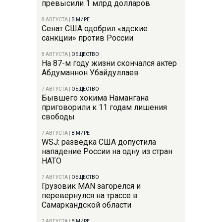
превысили 1 млрд долларов
8 АВГУСТА
|
В МИРЕ
Сенат США одобрил «адские
санкции» против России
8 АВГУСТА
|
ОБЩЕСТВО
На 87-м году жизни скончался актер
Абдуманнон Убайдуллаев
7 АВГУСТА
|
ОБЩЕСТВО
Бывшего хокима Намангана
приговорили к 11 годам лишения
свободы
7 АВГУСТА
|
В МИРЕ
WSJ: разведка США допустила
нападение России на одну из стран
НАТО
7 АВГУСТА
|
ОБЩЕСТВО
Грузовик MAN загорелся и
перевернулся на трассе в
Самаркандской области
7 АВГУСТА
|
В МИРЕ