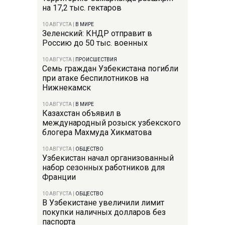
на 17,2 тыс. гектаров
10 АВГУСТА
|
В МИРЕ
Зеленский: КНДР отправит в
Россию до 50 тыс. военных
10 АВГУСТА
|
ПРОИСШЕСТВИЯ
Семь граждан Узбекистана погибли
при атаке беспилотников на
Нижнекамск
10 АВГУСТА
|
В МИРЕ
Казахстан объявил в
международный розыск узбекского
блогера Махмуда Хикматова
10 АВГУСТА
|
ОБЩЕСТВО
Узбекистан начал организованный
набор сезонных работников для
Франции
10 АВГУСТА
|
ОБЩЕСТВО
В Узбекистане увеличили лимит
покупки наличных долларов без
паспорта