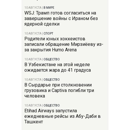
10 АВГУСТА
|
В МИРЕ
WSJ: Трамп готов согласиться на
завершение войны с Ираном без
ядерной сделки
10 АВГУСТА
|
СПОРТ
Родители юных хоккеистов
записали обращение Мирзиёеву из-
за закрытия Humo Arena
10 АВГУСТА
|
ОБЩЕСТВО
В Узбекистане на этой неделе
ожидается жара до 41 градуса
10 АВГУСТА
|
ОБЩЕСТВО
В Сырдарье при столкновении
грузовика и Captiva погибли три
человека
10 АВГУСТА
|
ОБЩЕСТВО
Etihad Airways запустила
ежедневные рейсы из Абу-Даби в
Ташкент