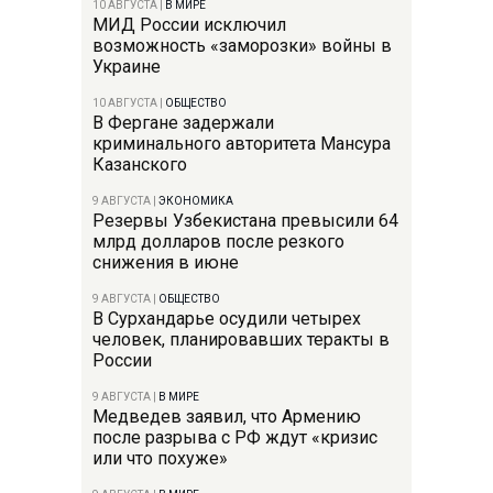
10 АВГУСТА
|
В МИРЕ
МИД России исключил
возможность «заморозки» войны в
Украине
10 АВГУСТА
|
ОБЩЕСТВО
В Фергане задержали
криминального авторитета Мансура
Казанского
9 АВГУСТА
|
ЭКОНОМИКА
Резервы Узбекистана превысили 64
млрд долларов после резкого
снижения в июне
9 АВГУСТА
|
ОБЩЕСТВО
В Сурхандарье осудили четырех
человек, планировавших теракты в
России
9 АВГУСТА
|
В МИРЕ
Медведев заявил, что Армению
после разрыва с РФ ждут «кризис
или что похуже»