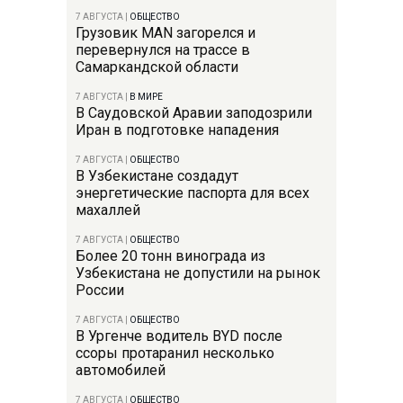
7 АВГУСТА
|
ОБЩЕСТВО
Грузовик MAN загорелся и
перевернулся на трассе в
Самаркандской области
7 АВГУСТА
|
В МИРЕ
В Саудовской Аравии заподозрили
Иран в подготовке нападения
7 АВГУСТА
|
ОБЩЕСТВО
В Узбекистане создадут
энергетические паспорта для всех
махаллей
7 АВГУСТА
|
ОБЩЕСТВО
Более 20 тонн винограда из
Узбекистана не допустили на рынок
России
7 АВГУСТА
|
ОБЩЕСТВО
В Ургенче водитель BYD после
ссоры протаранил несколько
автомобилей
7 АВГУСТА
|
ОБЩЕСТВО