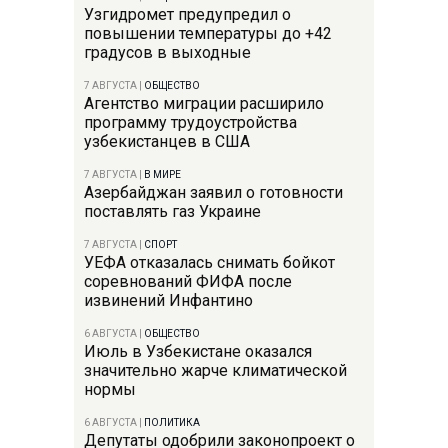
Узгидромет предупредил о
повышении температуры до +42
градусов в выходные
7 АВГУСТА
|
ОБЩЕСТВО
Агентство миграции расширило
программу трудоустройства
узбекистанцев в США
7 АВГУСТА
|
В МИРЕ
Азербайджан заявил о готовности
поставлять газ Украине
7 АВГУСТА
|
СПОРТ
УЕФА отказалась снимать бойкот
соревнований ФИФА после
извинений Инфантино
6 АВГУСТА
|
ОБЩЕСТВО
Июль в Узбекистане оказался
значительно жарче климатической
нормы
6 АВГУСТА
|
ПОЛИТИКА
Депутаты одобрили законопроект о