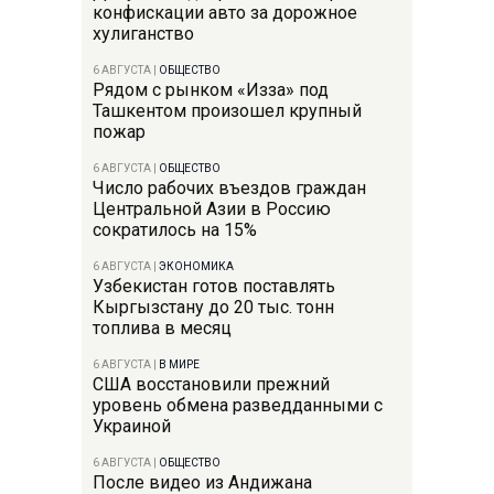
конфискации авто за дорожное
хулиганство
6 АВГУСТА
|
ОБЩЕСТВО
Рядом с рынком «Изза» под
Ташкентом произошел крупный
пожар
6 АВГУСТА
|
ОБЩЕСТВО
Число рабочих въездов граждан
Центральной Азии в Россию
сократилось на 15%
6 АВГУСТА
|
ЭКОНОМИКА
Узбекистан готов поставлять
Кыргызстану до 20 тыс. тонн
топлива в месяц
6 АВГУСТА
|
В МИРЕ
США восстановили прежний
уровень обмена разведданными с
Украиной
6 АВГУСТА
|
ОБЩЕСТВО
После видео из Андижана