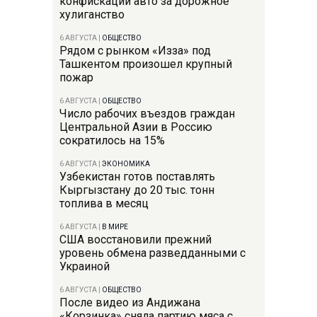
конфискации авто за дорожное
хулиганство
6 АВГУСТА
|
ОБЩЕСТВО
Рядом с рынком «Изза» под
Ташкентом произошел крупный
пожар
6 АВГУСТА
|
ОБЩЕСТВО
Число рабочих въездов граждан
Центральной Азии в Россию
сократилось на 15%
6 АВГУСТА
|
ЭКОНОМИКА
Узбекистан готов поставлять
Кыргызстану до 20 тыс. тонн
топлива в месяц
6 АВГУСТА
|
В МИРЕ
США восстановили прежний
уровень обмена разведданными с
Украиной
6 АВГУСТА
|
ОБЩЕСТВО
После видео из Андижана
«Корзинка» сняла партию мяса с