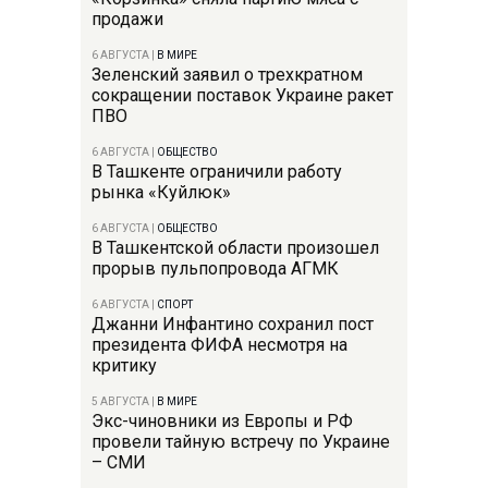
продажи
6 АВГУСТА
|
В МИРЕ
Зеленский заявил о трехкратном
сокращении поставок Украине ракет
ПВО
6 АВГУСТА
|
ОБЩЕСТВО
В Ташкенте ограничили работу
рынка «Куйлюк»
6 АВГУСТА
|
ОБЩЕСТВО
В Ташкентской области произошел
прорыв пульпопровода АГМК
6 АВГУСТА
|
СПОРТ
Джанни Инфантино сохранил пост
президента ФИФА несмотря на
критику
5 АВГУСТА
|
В МИРЕ
Экс-чиновники из Европы и РФ
провели тайную встречу по Украине
– СМИ