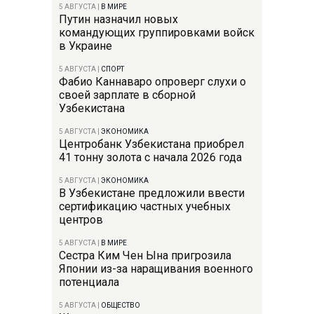
5 АВГУСТА
|
В МИРЕ
Путин назначил новых
командующих группировками войск
в Украине
5 АВГУСТА
|
СПОРТ
Фабио Каннаваро опроверг слухи о
своей зарплате в сборной
Узбекистана
5 АВГУСТА
|
ЭКОНОМИКА
Центробанк Узбекистана приобрел
41 тонну золота с начала 2026 года
5 АВГУСТА
|
ЭКОНОМИКА
В Узбекистане предложили ввести
сертификацию частных учебных
центров
5 АВГУСТА
|
В МИРЕ
Сестра Ким Чен Ына пригрозила
Японии из-за наращивания военного
потенциала
5 АВГУСТА
|
ОБЩЕСТВО