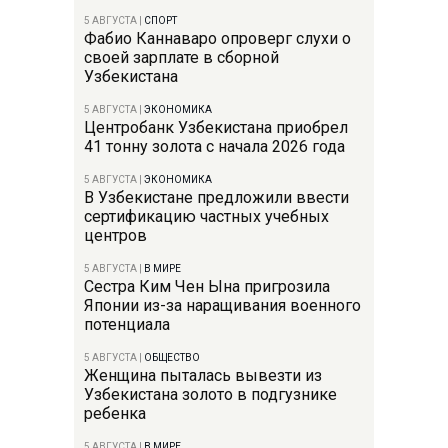
5 АВГУСТА
|
СПОРТ
Фабио Каннаваро опроверг слухи о
своей зарплате в сборной
Узбекистана
5 АВГУСТА
|
ЭКОНОМИКА
Центробанк Узбекистана приобрел
41 тонну золота с начала 2026 года
5 АВГУСТА
|
ЭКОНОМИКА
В Узбекистане предложили ввести
сертификацию частных учебных
центров
5 АВГУСТА
|
В МИРЕ
Сестра Ким Чен Ына пригрозила
Японии из-за наращивания военного
потенциала
5 АВГУСТА
|
ОБЩЕСТВО
Женщина пыталась вывезти из
Узбекистана золото в подгузнике
ребенка
5 АВГУСТА
|
В МИРЕ