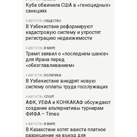
Куба обвинила США в «геноцидных»
санкциях
5 АВГУСТА
|
ОБЩЕСТВО
В Узбекистане реформируют
кадастровую систему и упростят
регистрацию недвижимости
4 АВГУСТА
|
В МИРЕ
Трамп заявил о «последнем шансе»
для Ирана перед
«обезглавливанием»
4 АВГУСТА
|
ПОЛИТИКА
В Узбекистане внедрят новую
систему оплаты труда госслужащих
4 АВГУСТА
|
СПОРТ
АФК, УЕФА и КОНКАКАФ обсуждают
создание альтернативы турнирам
ФИФА – Times
4 АВГУСТА
|
В МИРЕ
В Казахстане хотят ввести платное
разрешение на въезд для