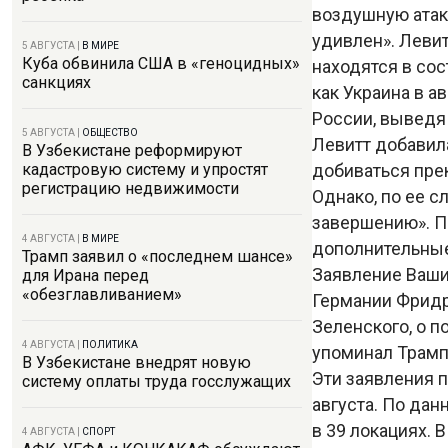
воздушную атаку
удивлен». Левит
5 АВГУСТА
|
В МИРЕ
Куба обвинила США в «геноцидных»
находятся в сос
санкциях
как Украина в 
России, выведя 
5 АВГУСТА
|
ОБЩЕСТВО
Левитт добавила
В Узбекистане реформируют
добиваться пре
кадастровую систему и упростят
регистрацию недвижимости
Однако, по ее с
завершению». Пр
4 АВГУСТА
|
В МИРЕ
дополнительные
Трамп заявил о «последнем шансе»
Заявление Ваши
для Ирана перед
«обезглавливанием»
Германии Фридр
Зеленского, о 
4 АВГУСТА
|
ПОЛИТИКА
упоминал Трамп,
В Узбекистане внедрят новую
Эти заявления п
систему оплаты труда госслужащих
августа. По да
в 39 локациях. 
4 АВГУСТА
|
СПОРТ