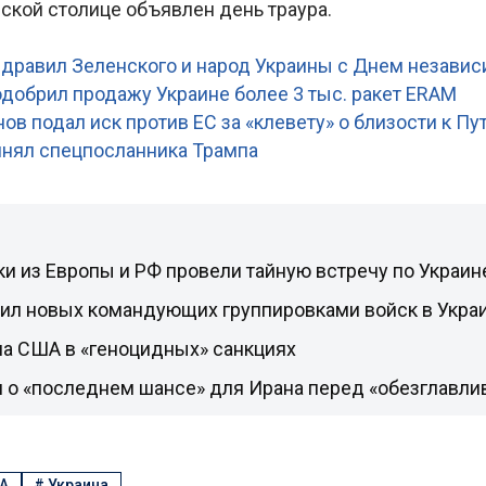
нской столице объявлен день траура.
:
дравил Зеленского и народ Украины с Днем незави
добрил продажу Украине более 3 тыс. ракет ERAM
ов подал иск против ЕС за «клевету» о близости к Пу
нял спецпосланника Трампа
и из Европы и РФ провели тайную встречу по Украи
чил новых командующих группировками войск в Укра
ла США в «геноцидных» санкциях
л о «последнем шансе» для Ирана перед «обезглавли
А
#
Украина