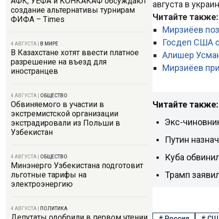
АФК, УЕФА и КОНКАКАФ обсуждают
августа в украи
создание альтернативы турнирам
Читайте также
ФИФА – Times
Мирзиёев поз
Госдеп США о
4 АВГУСТА
|
В МИРЕ
В Казахстане хотят ввести платное
Алишер Усман
разрешение на въезд для
Мирзиёев при
иностранцев
4 АВГУСТА
|
ОБЩЕСТВО
Читайте также:
Обвиняемого в участии в
экстремистской организации
Экс-чиновник
экстрадировали из Польши в
Узбекистан
Путин назна
Куба обвини
4 АВГУСТА
|
ОБЩЕСТВО
Минэнерго Узбекистана подготовит
Трамп заяви
льготные тарифы на
электроэнергию
4 АВГУСТА
|
ПОЛИТИКА
Депутаты одобрили в первом чтении
#
Россия
#
СШ