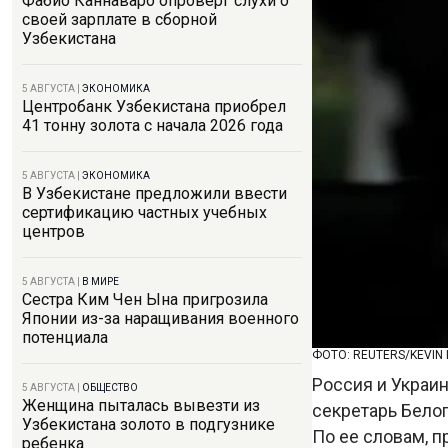
Фабио Каннаваро опроверг слухи о
своей зарплате в сборной
Узбекистана
5 АВГУСТА
|
ЭКОНОМИКА
Центробанк Узбекистана приобрел
41 тонну золота с начала 2026 года
5 АВГУСТА
|
ЭКОНОМИКА
В Узбекистане предложили ввести
сертификацию частных учебных
центров
5 АВГУСТА
|
В МИРЕ
Сестра Ким Чен Ына пригрозила
Японии из-за наращивания военного
потенциала
ФОТО: REUTERS/KEVIN
Россия и Украин
5 АВГУСТА
|
ОБЩЕСТВО
Женщина пыталась вывезти из
секретарь Бело
Узбекистана золото в подгузнике
По ее словам, 
ребенка