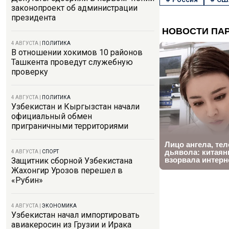
законопроект об администрации
президента
4 АВГУСТА
|
ПОЛИТИКА
В отношении хокимов 10 районов
Ташкента проведут служебную
проверку
4 АВГУСТА
|
ПОЛИТИКА
Узбекистан и Кыргызстан начали
официальный обмен
приграничными территориями
4 АВГУСТА
|
СПОРТ
Защитник сборной Узбекистана
Жахонгир Урозов перешел в
«Рубин»
4 АВГУСТА
|
ЭКОНОМИКА
Узбекистан начал импортировать
авиакеросин из Грузии и Ирака