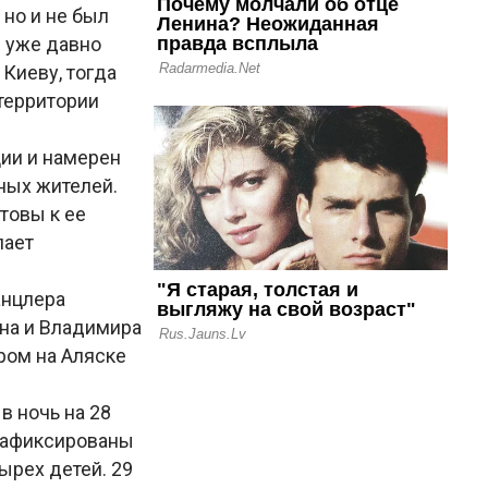
 но и не был
е уже давно
Киеву, тогда
территории
ции и намерен
ных жителей.
товы к ее
лает
анцлера
ина и Владимира
ром на Аляске
в ночь на 28
 зафиксированы
ырех детей. 29