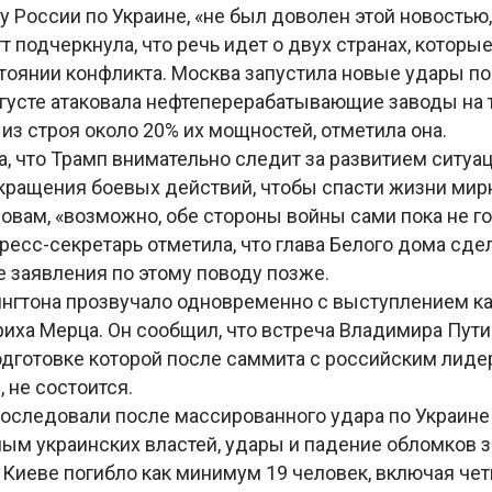
 России по Украине, «не был доволен этой новостью,
т подчеркнула, что речь идет о двух странах, которы
тоянии конфликта. Москва запустила новые удары по 
августе атаковала нефтеперерабатывающие заводы на 
из строя около 20% их мощностей, отметила она.
, что Трамп внимательно следит за развитием ситуа
кращения боевых действий, чтобы спасти жизни мир
ловам, «возможно, обе стороны войны сами пока не го
есс-секретарь отметила, что глава Белого дома сде
 заявления по этому поводу позже.
нгтона прозвучало одновременно с выступлением к
иха Мерца. Он сообщил, что встреча Владимира Пут
подготовке которой после саммита с российским лиде
 не состоится.
оследовали после массированного удара по Украине 
нным украинских властей, удары и падение обломков
В Киеве погибло как минимум 19 человек, включая чет