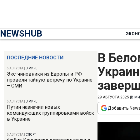
NEWSHUB
ЭКОН
В Бело
ПОСЛЕДНИЕ НОВОСТИ
Украин
5 АВГУСТА
|
В МИРЕ
Экс-чиновники из Европы и РФ
провели тайную встречу по Украине
завер
– СМИ
29 АВГУСТА 2025
|
В МИ
5 АВГУСТА
|
В МИРЕ
Путин назначил новых
Добавить News
командующих группировками войск
в Украине
5 АВГУСТА
|
СПОРТ