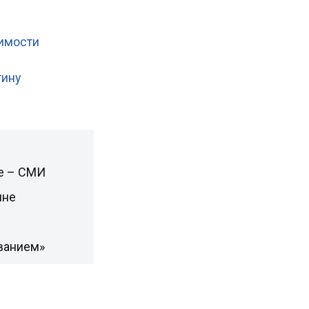
симости
тину
не – СМИ
ине
ванием»