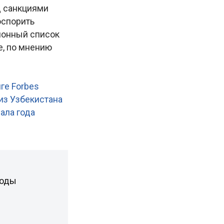
д санкциями
оспорить
ционный список
е, по мнению
ге Forbes
из Узбекистана
чала года
боды