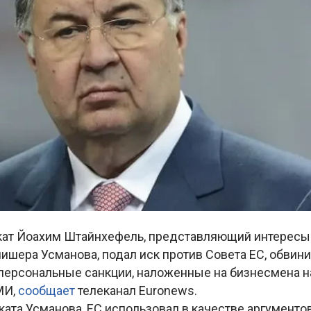
ат Йоахим Штайнхефель, представляющий интересы
шера Усманова, подал иск против Совета ЕС, обвинив
персональные санкции, наложенные на бизнесмена н
МИ,
сообщает
телеканал Euronews.
ата Усманова, ЕС использовал в качестве аргументо