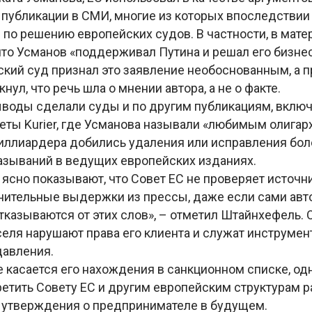
публикации в СМИ, многие из которых впоследстви
по решению европейских судов. В частности, в мате
что Усманов «поддерживал Путина и решал его бизне
ский суд признал это заявление необоснованным, а 
нул, что речь шла о мнении автора, а не о факте.
воды сделали суды и по другим публикациям, вклю
еты Kurier, где Усманова называли «любимым олигар
иллиардера добились удаления или исправления бол
зываний в ведущих европейских изданиях.
сно показывают, что Совет ЕС не проверяет источни
нительные выдержки из прессы, даже если сами ав
казываются от этих слов», – отметил Штайнхефель. О
еля нарушают права его клиента и служат инструме
давления.
е касается его нахождения в санкционном списке, о
ретить Совету ЕС и другим европейским структурам 
утверждения о предпринимателе в будущем.