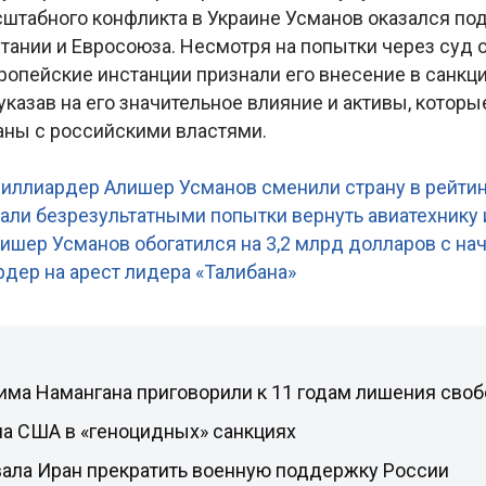
штабного конфликта в Украине Усманов оказался по
тании и Евросоюза. Несмотря на попытки через суд 
вропейские инстанции признали его внесение в санк
казав на его значительное влияние и активы, которы
аны с российскими властями.
:
иллиардер Алишер Усманов сменили страну в рейтин
али безрезультатными попытки вернуть авиатехнику 
лишер Усманов обогатился на 3,2 млрд долларов с на
дер на арест лидера «Талибана»
има Намангана приговорили к 11 годам лишения сво
ла США в «геноцидных» санкциях
вала Иран прекратить военную поддержку России