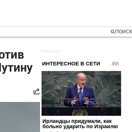
ПОИСК
отив
Путину