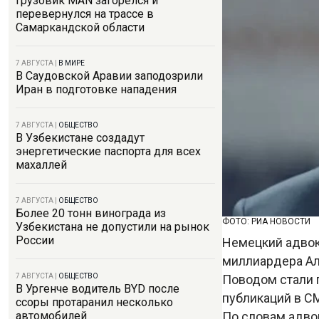
Грузовик MAN загорелся и
перевернулся на трассе в
Самаркандской области
7 АВГУСТА
|
В МИРЕ
В Саудовской Аравии заподозрили
Иран в подготовке нападения
7 АВГУСТА
|
ОБЩЕСТВО
В Узбекистане создадут
энергетические паспорта для всех
махаллей
7 АВГУСТА
|
ОБЩЕСТВО
Более 20 тонн винограда из
ФОТО: РИА НОВОСТИ
Узбекистана не допустили на рынок
России
Немецкий адвок
миллиардера Али
Поводом стали 
7 АВГУСТА
|
ОБЩЕСТВО
В Ургенче водитель BYD после
публикаций в С
ссоры протаранил несколько
По словам адвок
автомобилей