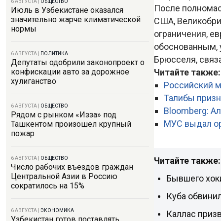
6 АВГУСТА
|
ОБЩЕСТВО
После полномас
Июль в Узбекистане оказался
значительно жарче климатической
США, Великобри
нормы
ограничения, е
обоснованным, у
6 АВГУСТА
|
ПОЛИТИКА
Брюсселя, связ
Депутаты одобрили законопроект о
Читайте также
конфискации авто за дорожное
хулиганство
Российский м
Талибы призн
6 АВГУСТА
|
ОБЩЕСТВО
Bloomberg: А
Рядом с рынком «Изза» под
МУС выдал ор
Ташкентом произошел крупный
пожар
Читайте также:
6 АВГУСТА
|
ОБЩЕСТВО
Число рабочих въездов граждан
Центральной Азии в Россию
Бывшего хок
сократилось на 15%
Куба обвини
6 АВГУСТА
|
ЭКОНОМИКА
Каллас приз
Узбекистан готов поставлять