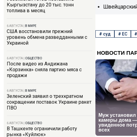
Кыргызстану до 20 тыс. тонн
Швейцарский
топлива в месяц
6 АВГУСТА
|
В МИРЕ
США восстановили прежний
#
суд
#
ЕС
уровень обмена разведданными с
Украиной
6 АВГУСТА
|
ОБЩЕСТВО
После видео из Андижана
«Корзинка» сняла партию мяса с
продажи
6 АВГУСТА
|
В МИРЕ
Зеленский заявил о трехкратном
сокращении поставок Украине ракет
ПВО
6 АВГУСТА
|
ОБЩЕСТВО
В Ташкенте ограничили работу
рынка «Куйлюк»