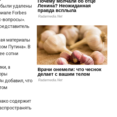
и были удалены
риале Forbes
с-вопросы».
представитель
чая материалы
хом Путина». В
ее сотни
ки, а
торы
н добавил, что
нтом
днако содержит
распространять