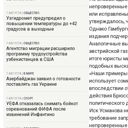
непроверенные 
или исправлены 
7 АВГУСТА
|
ОБЩЕСТВО
Узгидромет предупредил о
утверждалось, 
повышении температуры до +42
Однако Гамбург
градусов в выходные
издания подчерк
Аналогичные вы
7 АВГУСТА
|
ОБЩЕСТВО
Агентство миграции расширило
австрийской газ
программу трудоустройства
итоге юристы м
узбекистанцев в США
подобных выска
«Наши примеры я
7 АВГУСТА
|
В МИРЕ
Азербайджан заявил о готовности
использует сом
поставлять газ Украине
впоследствии от
действия Брюсс
7 АВГУСТА
|
СПОРТ
политического 
УЕФА отказалась снимать бойкот
соревнований ФИФА после
Иск Усманова н
извинений Инфантино
требование зап
непроверенные 