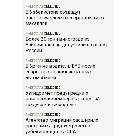
7 АВГУСТА
|
ОБЩЕСТВО
В Узбекистане создадут
энергетические паспорта для всех
махаллей
7 АВГУСТА
|
ОБЩЕСТВО
Более 20 тонн винограда из
Узбекистана не допустили на рынок
России
7 АВГУСТА
|
ОБЩЕСТВО
В Ургенче водитель BYD после
ссоры протаранил несколько
автомобилей
7 АВГУСТА
|
ОБЩЕСТВО
Узгидромет предупредил о
повышении температуры до +42
градусов в выходные
7 АВГУСТА
|
ОБЩЕСТВО
Агентство миграции расширило
программу трудоустройства
узбекистанцев в США