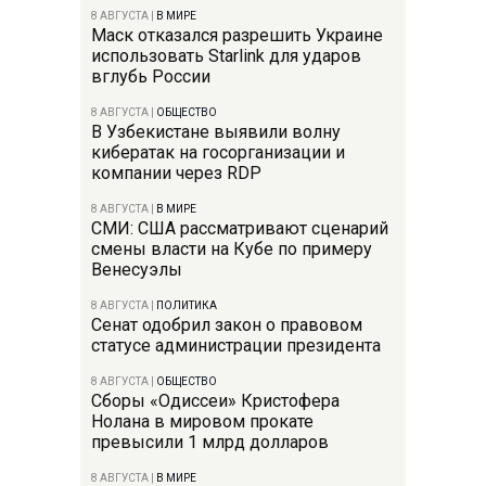
8 АВГУСТА
|
В МИРЕ
Маск отказался разрешить Украине
использовать Starlink для ударов
вглубь России
8 АВГУСТА
|
ОБЩЕСТВО
В Узбекистане выявили волну
кибератак на госорганизации и
компании через RDP
8 АВГУСТА
|
В МИРЕ
СМИ: США рассматривают сценарий
смены власти на Кубе по примеру
Венесуэлы
8 АВГУСТА
|
ПОЛИТИКА
Сенат одобрил закон о правовом
статусе администрации президента
8 АВГУСТА
|
ОБЩЕСТВО
Сборы «Одиссеи» Кристофера
Нолана в мировом прокате
превысили 1 млрд долларов
8 АВГУСТА
|
В МИРЕ