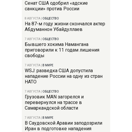
Сенат США одобрил «адские
санкции» против России
8 АВГУСТА
|
ОБЩЕСТВО
На 87-м году жизни скончался актер
Абдуманнон Убайдуллаев
7 АВГУСТА
|
ОБЩЕСТВО
Бывшего хокима Намангана
приговорили к 11 годам лишения
свободы
7 АВГУСТА
|
В МИРЕ
WSJ: разведка США допустила
нападение России на одну из стран
НАТО
7 АВГУСТА
|
ОБЩЕСТВО
Грузовик MAN загорелся и
перевернулся на трассе в
Самаркандской области
7 АВГУСТА
|
В МИРЕ
В Саудовской Аравии заподозрили
Иран в подготовке нападения