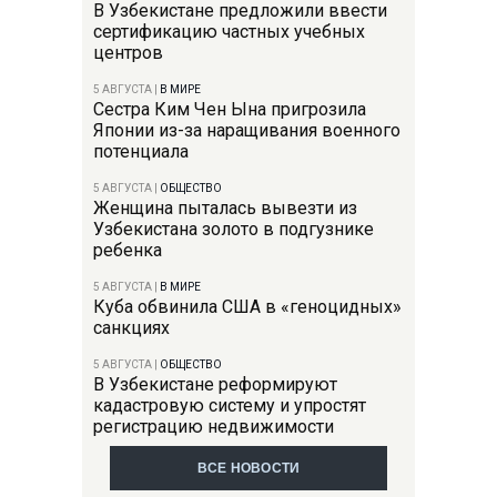
В Узбекистане предложили ввести
сертификацию частных учебных
центров
5 АВГУСТА
|
В МИРЕ
Сестра Ким Чен Ына пригрозила
Японии из-за наращивания военного
потенциала
5 АВГУСТА
|
ОБЩЕСТВО
Женщина пыталась вывезти из
Узбекистана золото в подгузнике
ребенка
5 АВГУСТА
|
В МИРЕ
Куба обвинила США в «геноцидных»
санкциях
5 АВГУСТА
|
ОБЩЕСТВО
В Узбекистане реформируют
кадастровую систему и упростят
регистрацию недвижимости
ВСЕ НОВОСТИ