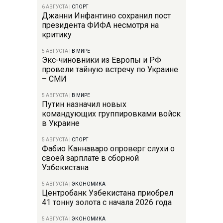
6 АВГУСТА
|
СПОРТ
Джанни Инфантино сохранил пост
президента ФИФА несмотря на
критику
5 АВГУСТА
|
В МИРЕ
Экс-чиновники из Европы и РФ
провели тайную встречу по Украине
– СМИ
5 АВГУСТА
|
В МИРЕ
Путин назначил новых
командующих группировками войск
в Украине
5 АВГУСТА
|
СПОРТ
Фабио Каннаваро опроверг слухи о
своей зарплате в сборной
Узбекистана
5 АВГУСТА
|
ЭКОНОМИКА
Центробанк Узбекистана приобрел
41 тонну золота с начала 2026 года
5 АВГУСТА
|
ЭКОНОМИКА