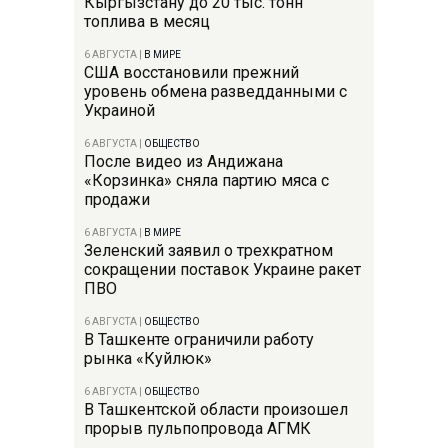
Кыргызстану до 20 тыс. тонн
топлива в месяц
6 АВГУСТА
|
В МИРЕ
США восстановили прежний
уровень обмена разведданными с
Украиной
6 АВГУСТА
|
ОБЩЕСТВО
После видео из Андижана
«Корзинка» сняла партию мяса с
продажи
6 АВГУСТА
|
В МИРЕ
Зеленский заявил о трехкратном
сокращении поставок Украине ракет
ПВО
6 АВГУСТА
|
ОБЩЕСТВО
В Ташкенте ограничили работу
рынка «Куйлюк»
6 АВГУСТА
|
ОБЩЕСТВО
В Ташкентской области произошел
прорыв пульпопровода АГМК