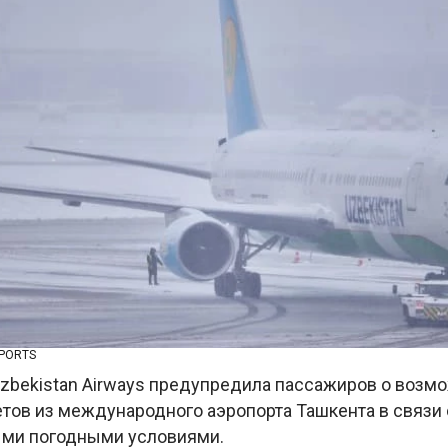
RPORTS
zbekistan Airways предупредила пассажиров о возм
тов из международного аэропорта Ташкента в связи 
ыми погодными условиями.