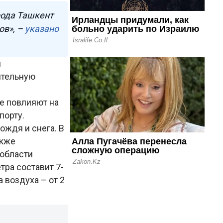
рода Ташкент
ов», –
указано
я
ительную
не повлияют на
порту.
ождя и снега. В
акже
 области
тра составит 7-
 воздуха – от 2