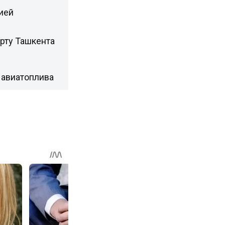
ией
орту Ташкента
и авиатоплива