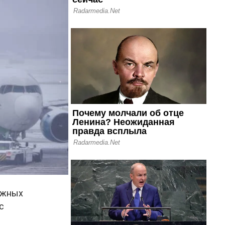
ожных
с