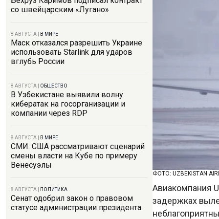
Бехруз Каримов подписал контракт
со швейцарским «Лугано»
8 АВГУСТА
|
В МИРЕ
Маск отказался разрешить Украине
использовать Starlink для ударов
вглубь России
8 АВГУСТА
|
ОБЩЕСТВО
В Узбекистане выявили волну
кибератак на госорганизации и
компании через RDP
8 АВГУСТА
|
В МИРЕ
СМИ: США рассматривают сценарий
смены власти на Кубе по примеру
Венесуэлы
ФОТО: UZBEKISTAN AI
Авиакомпания U
8 АВГУСТА
|
ПОЛИТИКА
Сенат одобрил закон о правовом
задержках выле
статусе администрации президента
неблагоприятн