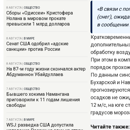
«В связи с п
8 АВГУСТА
|
ОБЩЕСТВО
Сборы «Одиссеи» Кристофера
(снег), ожид
Нолана в мировом прокате
превысили 1 млрд долларов
в сообщении
Кратковременн
8 АВГУСТА
|
В МИРЕ
Сенат США одобрил «адские
дополнительных
санкции» против России
обработку возд
При этом в комп
8 АВГУСТА
|
ОБЩЕСТВО
порядок прохож
На 87-м году жизни скончался актер
По данным синоп
Абдуманнон Убайдуллаев
Бухарской и На
прогнозируются
7 АВГУСТА
|
ОБЩЕСТВО
Бывшего хокима Намангана
осадков не ожид
приговорили к 11 годам лишения
12 м/с, на юге 
свободы
градусов мороза
7 АВГУСТА
|
В МИРЕ
WSJ: разведка США допустила
Читайте также: