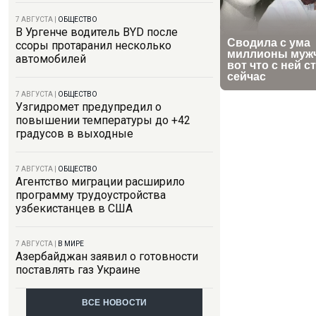
7 АВГУСТА
|
ОБЩЕСТВО
В Ургенче водитель BYD после
ссоры протаранил несколько
автомобилей
7 АВГУСТА
|
ОБЩЕСТВО
Узгидромет предупредил о
повышении температуры до +42
градусов в выходные
7 АВГУСТА
|
ОБЩЕСТВО
Агентство миграции расширило
программу трудоустройства
узбекистанцев в США
7 АВГУСТА
|
В МИРЕ
Азербайджан заявил о готовности
поставлять газ Украине
ВСЕ НОВОСТИ