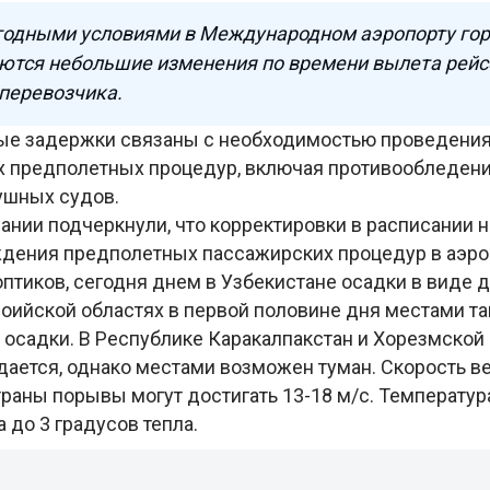
огодными условиями в Международном аэропорту го
аются небольшие изменения по времени вылета рейс
 перевозчика.
ые задержки связаны с необходимостью проведени
 предполетных процедур, включая противообледен
ушных судов.
ании подчеркнули, что корректировки в расписании 
дения предполетных пассажирских процедур в аэро
тиков, сегодня днем в Узбекистане осадки в виде д
воийской областях в первой половине дня местами т
 осадки. В Республике Каракалпакстан и Хорезмской
ается, однако местами возможен туман. Скорость ве
страны порывы могут достигать 13-18 м/с. Температура
 до 3 градусов тепла.