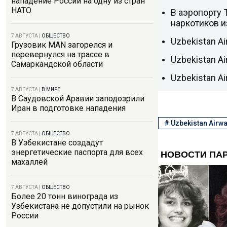
нападение России на одну из стран
НАТО
В аэропорту 
наркотиков и
7 АВГУСТА
|
ОБЩЕСТВО
Uzbekistan A
Грузовик MAN загорелся и
перевернулся на трассе в
Uzbekistan Ai
Самаркандской области
Uzbekistan A
7 АВГУСТА
|
В МИРЕ
В Саудовской Аравии заподозрили
Иран в подготовке нападения
#
Uzbekistan Airw
7 АВГУСТА
|
ОБЩЕСТВО
В Узбекистане создадут
энергетические паспорта для всех
махаллей
7 АВГУСТА
|
ОБЩЕСТВО
Более 20 тонн винограда из
Узбекистана не допустили на рынок
России