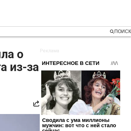
ПОИСК
ла о
а из-за