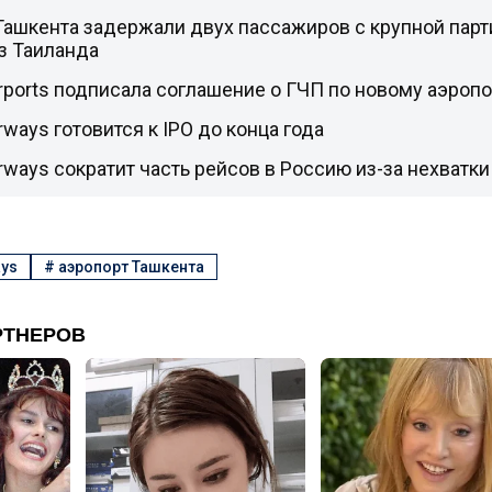
Ташкента задержали двух пассажиров с крупной парт
з Таиланда
irports подписала соглашение о ГЧП по новому аэроп
rways готовится к IPO до конца года
irways сократит часть рейсов в Россию из-за нехватк
ays
#
аэропорт Ташкента