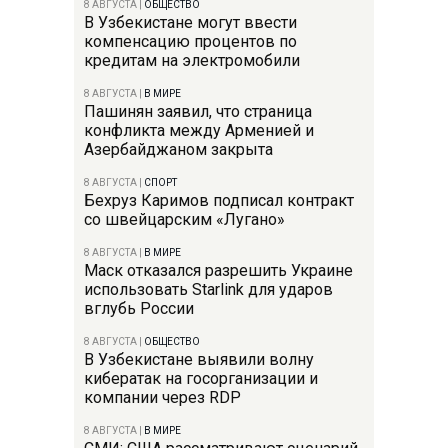
8 АВГУСТА
|
ОБЩЕСТВО
В Узбекистане могут ввести
компенсацию процентов по
кредитам на электромобили
8 АВГУСТА
|
В МИРЕ
Пашинян заявил, что страница
конфликта между Арменией и
Азербайджаном закрыта
8 АВГУСТА
|
СПОРТ
Бехруз Каримов подписал контракт
со швейцарским «Лугано»
8 АВГУСТА
|
В МИРЕ
Маск отказался разрешить Украине
использовать Starlink для ударов
вглубь России
8 АВГУСТА
|
ОБЩЕСТВО
В Узбекистане выявили волну
кибератак на госорганизации и
компании через RDP
8 АВГУСТА
|
В МИРЕ