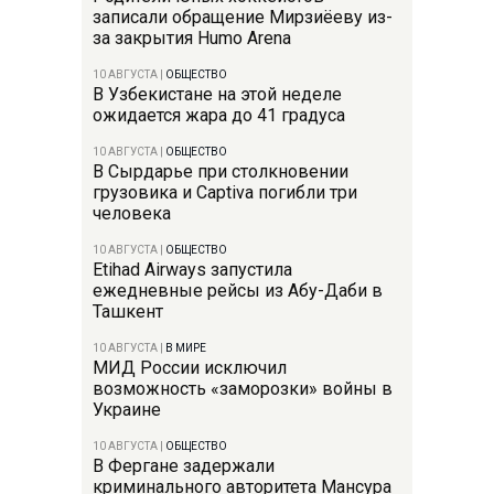
записали обращение Мирзиёеву из-
за закрытия Humo Arena
10 АВГУСТА
|
ОБЩЕСТВО
В Узбекистане на этой неделе
ожидается жара до 41 градуса
10 АВГУСТА
|
ОБЩЕСТВО
В Сырдарье при столкновении
грузовика и Captiva погибли три
человека
10 АВГУСТА
|
ОБЩЕСТВО
Etihad Airways запустила
ежедневные рейсы из Абу-Даби в
Ташкент
10 АВГУСТА
|
В МИРЕ
МИД России исключил
возможность «заморозки» войны в
Украине
10 АВГУСТА
|
ОБЩЕСТВО
В Фергане задержали
криминального авторитета Мансура