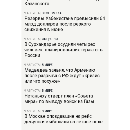
Казанского
9 АВГУСТА
|
ЭКОНОМИКА
Резервы Узбекистана превысили 64
млрд долларов после резкого
снижения в июне
9 АВГУСТА
|
ОБЩЕСТВО
В Сурхандарье осудили четырех
человек, планировавших теракты в
России
9 АВГУСТА
|
В МИРЕ
Медведев заявил, что Армению
после разрыва с РФ ждут «кризис
или что похуже»
9 АВГУСТА
|
В МИРЕ
Нетаньяху отверг план «Совета
мира» по выводу войск из Газы
9 АВГУСТА
|
В МИРЕ
В Москве опоздавшие на рейс
девушки выбежали на летное поле