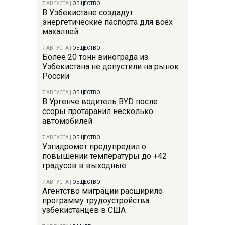
7 АВГУСТА
|
ОБЩЕСТВО
В Узбекистане создадут
энергетические паспорта для всех
махаллей
7 АВГУСТА
|
ОБЩЕСТВО
Более 20 тонн винограда из
Узбекистана не допустили на рынок
России
7 АВГУСТА
|
ОБЩЕСТВО
В Ургенче водитель BYD после
ссоры протаранил несколько
автомобилей
7 АВГУСТА
|
ОБЩЕСТВО
Узгидромет предупредил о
повышении температуры до +42
градусов в выходные
7 АВГУСТА
|
ОБЩЕСТВО
Агентство миграции расширило
программу трудоустройства
узбекистанцев в США