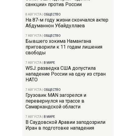
санкции» против России
8 АВГУСТА
|
ОБЩЕСТВО
На 87-м году жизни скончался актер
Абдуманнон Убайдуллаев
7 АВГУСТА
|
ОБЩЕСТВО
Бывшего хокима Намангана
приговорили к 11 годам лишения
свободы
7 АВГУСТА
|
В МИРЕ
WSJ: разведка США допустила
нападение России на одну из стран
НАТО
7 АВГУСТА
|
ОБЩЕСТВО
Грузовик MAN загорелся и
перевернулся на трассе в
Самаркандской области
7 АВГУСТА
|
В МИРЕ
В Саудовской Аравии заподозрили
Иран в подготовке нападения