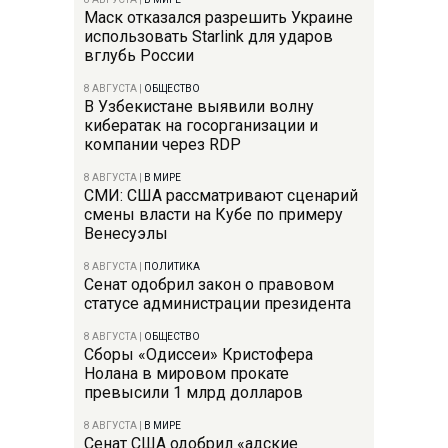
Маск отказался разрешить Украине
использовать Starlink для ударов
вглубь России
8 АВГУСТА
|
ОБЩЕСТВО
В Узбекистане выявили волну
кибератак на госорганизации и
компании через RDP
8 АВГУСТА
|
В МИРЕ
СМИ: США рассматривают сценарий
смены власти на Кубе по примеру
Венесуэлы
8 АВГУСТА
|
ПОЛИТИКА
Сенат одобрил закон о правовом
статусе администрации президента
8 АВГУСТА
|
ОБЩЕСТВО
Сборы «Одиссеи» Кристофера
Нолана в мировом прокате
превысили 1 млрд долларов
8 АВГУСТА
|
В МИРЕ
Сенат США одобрил «адские