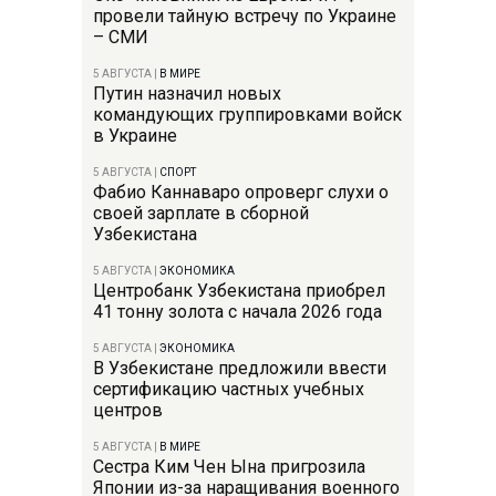
провели тайную встречу по Украине
– СМИ
5 АВГУСТА
|
В МИРЕ
Путин назначил новых
командующих группировками войск
в Украине
5 АВГУСТА
|
СПОРТ
Фабио Каннаваро опроверг слухи о
своей зарплате в сборной
Узбекистана
5 АВГУСТА
|
ЭКОНОМИКА
Центробанк Узбекистана приобрел
41 тонну золота с начала 2026 года
5 АВГУСТА
|
ЭКОНОМИКА
В Узбекистане предложили ввести
сертификацию частных учебных
центров
5 АВГУСТА
|
В МИРЕ
Сестра Ким Чен Ына пригрозила
Японии из-за наращивания военного