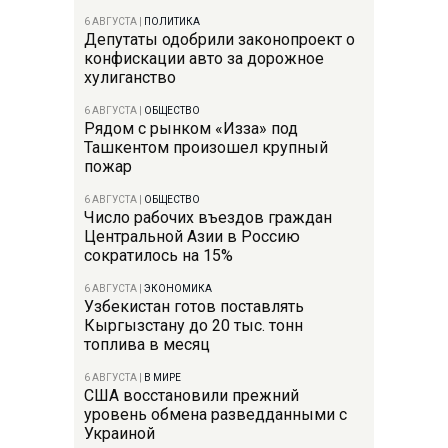
6 АВГУСТА
|
ПОЛИТИКА
Депутаты одобрили законопроект о
конфискации авто за дорожное
хулиганство
6 АВГУСТА
|
ОБЩЕСТВО
Рядом с рынком «Изза» под
Ташкентом произошел крупный
пожар
6 АВГУСТА
|
ОБЩЕСТВО
Число рабочих въездов граждан
Центральной Азии в Россию
сократилось на 15%
6 АВГУСТА
|
ЭКОНОМИКА
Узбекистан готов поставлять
Кыргызстану до 20 тыс. тонн
топлива в месяц
6 АВГУСТА
|
В МИРЕ
США восстановили прежний
уровень обмена разведданными с
Украиной