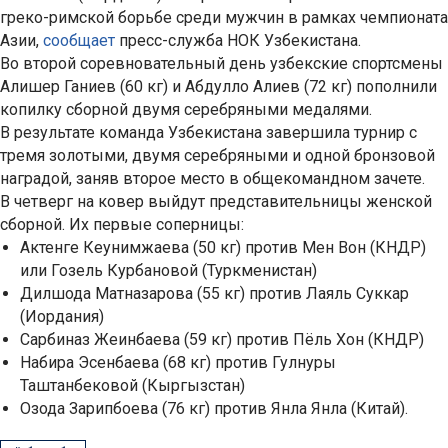
греко-римской борьбе среди мужчин в рамках чемпионата
Азии,
сообщает
пресс-служба НОК Узбекистана.
Во второй соревновательный день узбекские спортсмены
Алишер Ганиев (60 кг) и Абдулло Алиев (72 кг) пополнили
копилку сборной двумя серебряными медалями.
В результате команда Узбекистана завершила турнир с
тремя золотыми, двумя серебряными и одной бронзовой
наградой, заняв второе место в общекомандном зачете.
В четверг на ковер выйдут представительницы женской
сборной. Их первые соперницы:
Актенге Кеунимжаева (50 кг) против Мен Вон (КНДР)
или Гозель Курбановой (Туркменистан)
Дилшода Матназарова (55 кг) против Лаяль Суккар
(Иордания)
Сарбиназ Жеинбаева (59 кг) против Пёль Хон (КНДР)
Набира Эсенбаева (68 кг) против Гулнуры
Таштанбековой (Кыргызстан)
Озода Зарипбоева (76 кг) против Янла Янла (Китай).