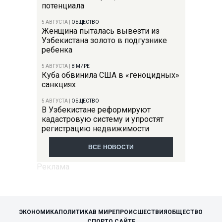
потенциала
5 АВГУСТА
|
ОБЩЕСТВО
Женщина пыталась вывезти из
Узбекистана золото в подгузнике
ребенка
5 АВГУСТА
|
В МИРЕ
Куба обвинила США в «геноцидных»
санкциях
5 АВГУСТА
|
ОБЩЕСТВО
В Узбекистане реформируют
кадастровую систему и упростят
регистрацию недвижимости
ВСЕ НОВОСТИ
ЭКОНОМИКА
ПОЛИТИКА
В МИРЕ
ПРОИСШЕСТВИЯ
ОБЩЕСТВО
СПОРТ
О САЙТЕ