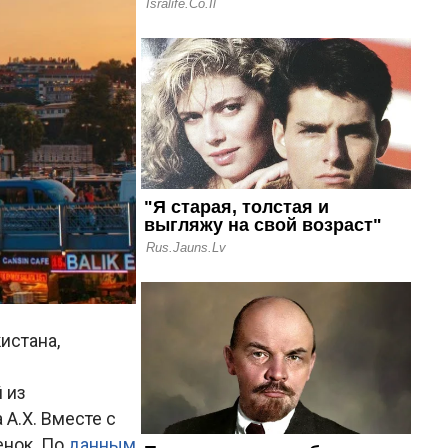
истана,
 из
А.Х. Вместе с
енок. По
данным