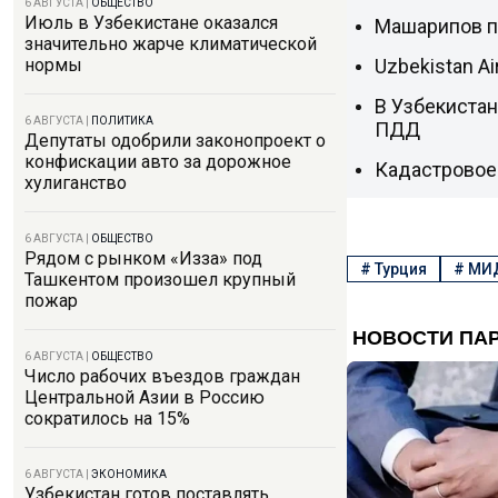
6 АВГУСТА
|
ОБЩЕСТВО
Июль в Узбекистане оказался
Машарипов п
значительно жарче климатической
Uzbekistan A
нормы
В Узбекиста
6 АВГУСТА
|
ПОЛИТИКА
ПДД
Депутаты одобрили законопроект о
конфискации авто за дорожное
Кадастровое
хулиганство
6 АВГУСТА
|
ОБЩЕСТВО
Рядом с рынком «Изза» под
#
Турция
#
МИД
Ташкентом произошел крупный
пожар
6 АВГУСТА
|
ОБЩЕСТВО
Число рабочих въездов граждан
Центральной Азии в Россию
сократилось на 15%
6 АВГУСТА
|
ЭКОНОМИКА
Узбекистан готов поставлять