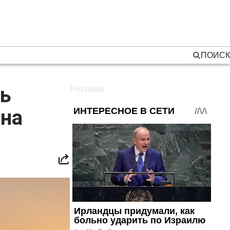
ПОИСК
сь
ана