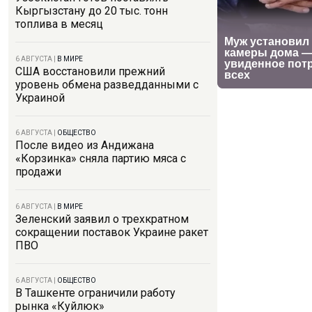
Кыргызстану до 20 тыс. тонн
топлива в месяц
6 АВГУСТА
|
В МИРЕ
США восстановили прежний
уровень обмена разведданными с
Украиной
6 АВГУСТА
|
ОБЩЕСТВО
После видео из Андижана
«Корзинка» сняла партию мяса с
продажи
6 АВГУСТА
|
В МИРЕ
Зеленский заявил о трехкратном
сокращении поставок Украине ракет
ПВО
6 АВГУСТА
|
ОБЩЕСТВО
В Ташкенте ограничили работу
рынка «Куйлюк»