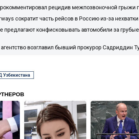
рокомментировал рецидив межпозвоночной грыжи 
irways сократит часть рейсов в Россию из-за нехватк
не предлагают конфисковывать автомобили за грубы
 агентство возглавил бывший прокурор Садриддин Т
 Узбекистана