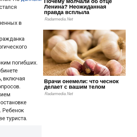
остался
ченных в
гражданка
огического
зким погибших.
абинете
, включая
опросов.
тием
 остановке
. Ребенок
е туриста.