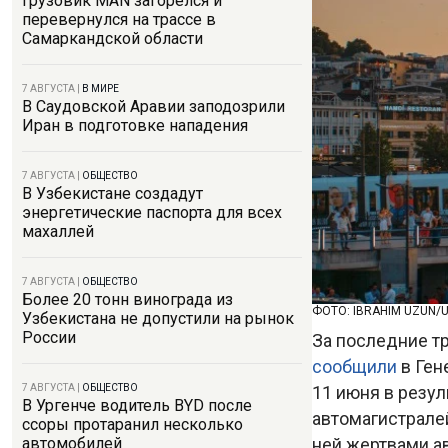
Грузовик MAN загорелся и
перевернулся на трассе в
Самаркандской области
7 АВГУСТА
|
В МИРЕ
В Саудовской Аравии заподозрили
Иран в подготовке нападения
7 АВГУСТА
|
ОБЩЕСТВО
В Узбекистане создадут
энергетические паспорта для всех
махаллей
7 АВГУСТА
|
ОБЩЕСТВО
Более 20 тонн винограда из
ФОТО: IBRAHIM UZUN/
Узбекистана не допустили на рынок
России
За последние т
сообщили
в Ген
11 июня в резу
7 АВГУСТА
|
ОБЩЕСТВО
В Ургенче водитель BYD после
автомагистралей
ссоры протаранил несколько
ней жертвами ав
автомобилей