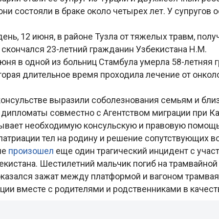
, они состояли в браке около четырех лет. У супругов 
.
нь, 12 июня, в районе Тузла от тяжелых травм, полу
, скончался 23-летний гражданин Узбекистана Н.М.
июня в одной из больниц Стамбула умерла 58-летняя 
оторая длительное время проходила лечение от онкол
консульстве выразили соболезнования семьям и бли
о дипломаты совместно с Агентством миграции при К
ывает необходимую консульскую и правовую помощь
патриации тел на родину и решение сопутствующих в
ле
произошел
еще один трагический инцидент с учас
екистана. Шестилетний мальчик погиб на трамвайной
 оказался зажат между платформой и вагоном трамвая
ции вместе с родителями и родственниками в качеств