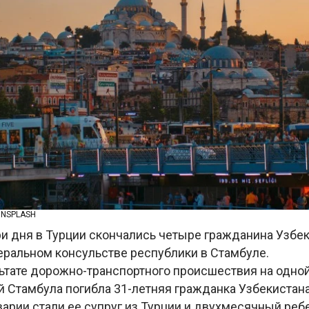
UNSPLASH
ри дня в Турции скончались четыре гражданина Узбек
еральном консульстве республики в Стамбуле.
льтате дорожно-транспортного происшествия на одной
 Стамбула погибла 31-летняя гражданка Узбекистана 
арии стали ее супруг из Турции и двухмесячный реб