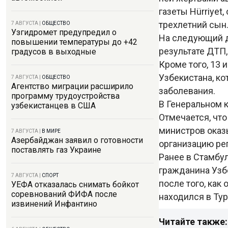
газеты Hürriyet
трехлетний сын
7 АВГУСТА
|
ОБЩЕСТВО
Узгидромет предупредил о
На следующий де
повышении температуры до +42
результате ДТП
градусов в выходные
Кроме того, 13 
Узбекистана, к
7 АВГУСТА
|
ОБЩЕСТВО
Агентство миграции расширило
заболевания.
программу трудоустройства
В Генеральном 
узбекистанцев в США
Отмечается, чт
министров оказ
7 АВГУСТА
|
В МИРЕ
Азербайджан заявил о готовности
организацию ре
поставлять газ Украине
Ранее в Стамбу
гражданина Узб
7 АВГУСТА
|
СПОРТ
после того, как
УЕФА отказалась снимать бойкот
соревнований ФИФА после
находился в Тур
извинений Инфантино
Читайте также: