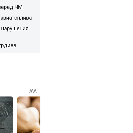
перед ЧМ
и авиатоплива
е нарушения
урдиев