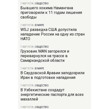
7 АВГУСТА
|
ОБЩЕСТВО
Бывшего хокима Намангана
приговорили к 11 годам лишения
свободы
7 АВГУСТА
|
В МИРЕ
WSJ: разведка США допустила
нападение России на одну из стран
НАТО
7 АВГУСТА
|
ОБЩЕСТВО
Грузовик MAN загорелся и
перевернулся на трассе в
Самаркандской области
7 АВГУСТА
|
В МИРЕ
В Саудовской Аравии заподозрили
Иран в подготовке нападения
7 АВГУСТА
|
ОБЩЕСТВО
В Узбекистане создадут
энергетические паспорта для всех
махаллей
7 АВГУСТА
|
ОБЩЕСТВО