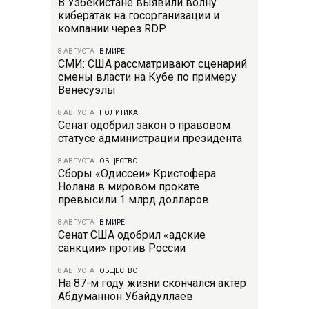
В Узбекистане выявили волну
кибератак на госорганизации и
компании через RDP
8 АВГУСТА
|
В МИРЕ
СМИ: США рассматривают сценарий
смены власти на Кубе по примеру
Венесуэлы
8 АВГУСТА
|
ПОЛИТИКА
Сенат одобрил закон о правовом
статусе администрации президента
8 АВГУСТА
|
ОБЩЕСТВО
Сборы «Одиссеи» Кристофера
Нолана в мировом прокате
превысили 1 млрд долларов
8 АВГУСТА
|
В МИРЕ
Сенат США одобрил «адские
санкции» против России
8 АВГУСТА
|
ОБЩЕСТВО
На 87-м году жизни скончался актер
Абдуманнон Убайдуллаев