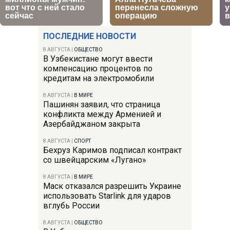
ПОСЛЕДНИЕ НОВОСТИ
8 АВГУСТА
|
ОБЩЕСТВО
В Узбекистане могут ввести
компенсацию процентов по
кредитам на электромобили
8 АВГУСТА
|
В МИРЕ
Пашинян заявил, что страница
конфликта между Арменией и
Азербайджаном закрыта
8 АВГУСТА
|
СПОРТ
Бехруз Каримов подписал контракт
со швейцарским «Лугано»
8 АВГУСТА
|
В МИРЕ
Маск отказался разрешить Украине
использовать Starlink для ударов
вглубь России
8 АВГУСТА
|
ОБЩЕСТВО