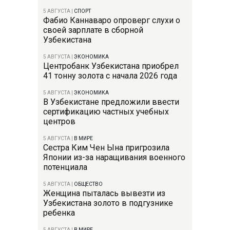
5 АВГУСТА
|
СПОРТ
Фабио Каннаваро опроверг слухи о
своей зарплате в сборной
Узбекистана
5 АВГУСТА
|
ЭКОНОМИКА
Центробанк Узбекистана приобрел
41 тонну золота с начала 2026 года
5 АВГУСТА
|
ЭКОНОМИКА
В Узбекистане предложили ввести
сертификацию частных учебных
центров
5 АВГУСТА
|
В МИРЕ
Сестра Ким Чен Ына пригрозила
Японии из-за наращивания военного
потенциала
5 АВГУСТА
|
ОБЩЕСТВО
Женщина пыталась вывезти из
Узбекистана золото в подгузнике
ребенка
5 АВГУСТА
|
В МИРЕ