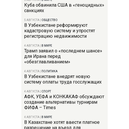
Куба обвинила США в «геноцидных»
санкциях
5 АВГУСТА
|
ОБЩЕСТВО
В Узбекистане реформируют
кадастровую систему и упростят
регистрацию недвижимости
4 АВГУСТА
|
В МИРЕ
Трамп заявил о «последнем шансе»
для Ирана перед
«обезглавливанием»
4 АВГУСТА
|
ПОЛИТИКА
В Узбекистане внедрят новую
систему оплаты труда госслужащих
4 АВГУСТА
|
СПОРТ
АФК, УЕФА и КОНКАКАФ обсуждают
создание альтернативы турнирам
ФИФА – Times
4 АВГУСТА
|
В МИРЕ
В Казахстане хотят ввести платное
разрешение на въезд для