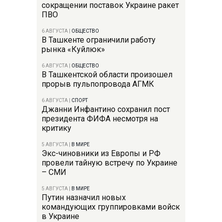
сокращении поставок Украине ракет
ПВО
6 АВГУСТА
|
ОБЩЕСТВО
В Ташкенте ограничили работу
рынка «Куйлюк»
6 АВГУСТА
|
ОБЩЕСТВО
В Ташкентской области произошел
прорыв пульпопровода АГМК
6 АВГУСТА
|
СПОРТ
Джанни Инфантино сохранил пост
президента ФИФА несмотря на
критику
5 АВГУСТА
|
В МИРЕ
Экс-чиновники из Европы и РФ
провели тайную встречу по Украине
– СМИ
5 АВГУСТА
|
В МИРЕ
Путин назначил новых
командующих группировками войск
в Украине