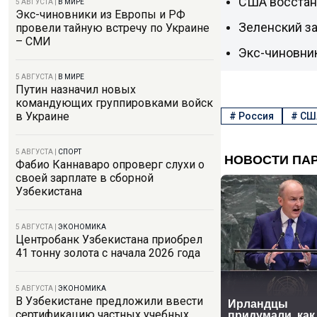
США восстан
5 АВГУСТА
|
В МИРЕ
Экс-чиновники из Европы и РФ
Зеленский за
провели тайную встречу по Украине
– СМИ
Экс-чиновник
5 АВГУСТА
|
В МИРЕ
Путин назначил новых
командующих группировками войск
в Украине
#
Россия
#
СШ
5 АВГУСТА
|
СПОРТ
Фабио Каннаваро опроверг слухи о
своей зарплате в сборной
Узбекистана
5 АВГУСТА
|
ЭКОНОМИКА
Центробанк Узбекистана приобрел
41 тонну золота с начала 2026 года
5 АВГУСТА
|
ЭКОНОМИКА
В Узбекистане предложили ввести
сертификацию частных учебных