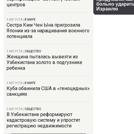
центров
5 АВГУСТА
|
В МИРЕ
Сестра Ким Чен Ына пригрозила
Японии из-за наращивания военного
потенциала
5 АВГУСТА
|
ОБЩЕСТВО
Женщина пыталась вывезти из
Узбекистана золото в подгузнике
ребенка
5 АВГУСТА
|
В МИРЕ
Куба обвинила США в «геноцидных»
санкциях
5 АВГУСТА
|
ОБЩЕСТВО
В Узбекистане реформируют
кадастровую систему и упростят
регистрацию недвижимости