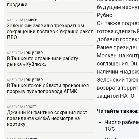
продажи
будущем вернуть
Рубио.
6 АВГУСТА
|
В МИРЕ
Он также подчер
Зеленский заявил о трехкратном
готова сделать 
сокращении поставок Украине ракет
ПВО
добавил госсек
Ранее президен
6 АВГУСТА
|
ОБЩЕСТВО
Москвы на конт
В Ташкенте ограничили работу
соглашения. Он 
рынка «Куйлюк»
наличии «надеж
Зеленский такж
6 АВГУСТА
|
ОБЩЕСТВО
В Ташкентской области произошел
возврата террит
прорыв пульпопровода АГМК
защитой НАТО.
6 АВГУСТА
|
СПОРТ
Читайте также:
Джанни Инфантино сохранил пост
президента ФИФА несмотря на
Число рабоч
критику
15%