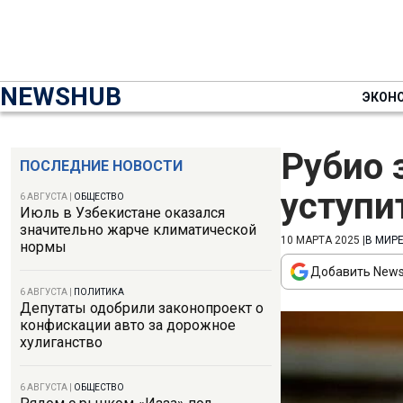
NEWSHUB
ЭКОН
Рубио 
ПОСЛЕДНИЕ НОВОСТИ
уступи
6 АВГУСТА
|
ОБЩЕСТВО
Июль в Узбекистане оказался
значительно жарче климатической
10 МАРТА 2025
|
В МИР
нормы
Добавить News
6 АВГУСТА
|
ПОЛИТИКА
Депутаты одобрили законопроект о
конфискации авто за дорожное
хулиганство
6 АВГУСТА
|
ОБЩЕСТВО