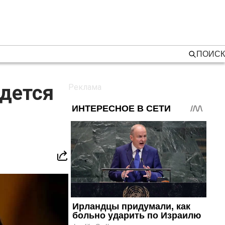
ПОИСК
идется