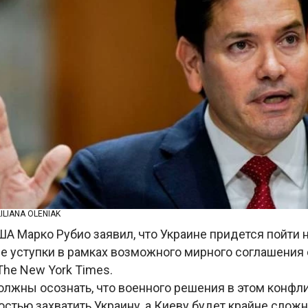
ILIANA OLENIAK
А Марко Рубио заявил, что Украине придется пойти 
е уступки в рамках возможного мирного соглашения 
he New York Times.
лжны осознать, что военного решения в этом конфли
стью захватить Украину, а Киеву будет крайне слож