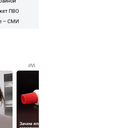
раиной
акет ПВО
не – СМИ