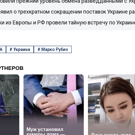
овили прежний уровень обмена разведданными с Ук
явил о трехкратном сокращении поставок Украине р
и из Европы и РФ провели тайную встречу по Украи
А
#
Украина
#
Марко Рубио