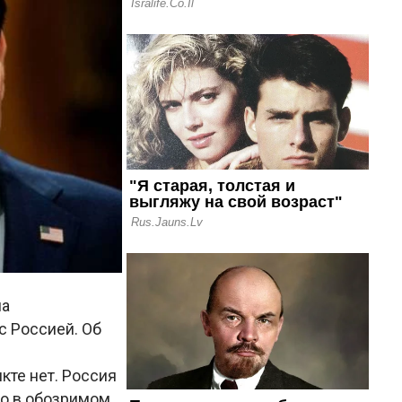
на
с Россией. Об
кте нет. Россия
но в обозримом