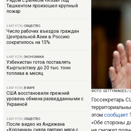
Рядом с рынком «Изза» под
Ташкентом произошел крупный
пожар
6 АВГУСТА
|
ОБЩЕСТВО
Число рабочих въездов граждан
Центральной Азии в Россию
сократилось на 15%
6 АВГУСТА
|
ЭКОНОМИКА
Узбекистан готов поставлять
Кыргызстану до 20 тыс. тонн
топлива в месяц
6 АВГУСТА
|
В МИРЕ
ФОТО: GETTYIMAGES / L
США восстановили прежний
уровень обмена разведданными с
Госсекретарь СШ
Украиной
территориальны
этом
сообщает
T
6 АВГУСТА
|
ОБЩЕСТВО
«Обе стороны до
После видео из Андижана
не сможет полно
«Корзинка» сняла партию мяса с