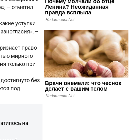
», – отметил
какие уступки
разногласия», –
ризнает право
стью мирного
ня только при
 достигнуто без
ется под
атилось на