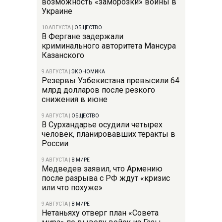
возможность «заморозки» войны в
Украине
10 АВГУСТА
|
ОБЩЕСТВО
В Фергане задержали
криминального авторитета Мансура
Казанского
9 АВГУСТА
|
ЭКОНОМИКА
Резервы Узбекистана превысили 64
млрд долларов после резкого
снижения в июне
9 АВГУСТА
|
ОБЩЕСТВО
В Сурхандарье осудили четырех
человек, планировавших теракты в
России
9 АВГУСТА
|
В МИРЕ
Медведев заявил, что Армению
после разрыва с РФ ждут «кризис
или что похуже»
9 АВГУСТА
|
В МИРЕ
Нетаньяху отверг план «Совета