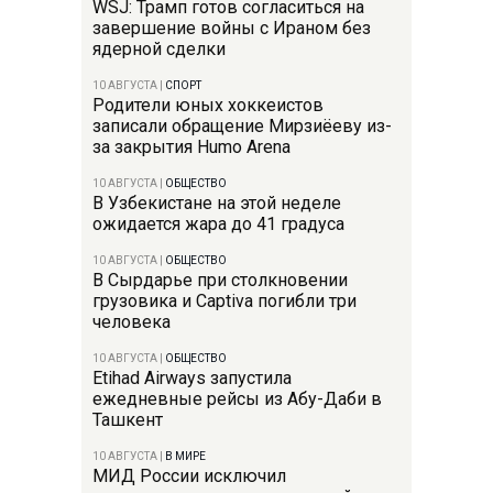
WSJ: Трамп готов согласиться на
завершение войны с Ираном без
ядерной сделки
10 АВГУСТА
|
СПОРТ
Родители юных хоккеистов
записали обращение Мирзиёеву из-
за закрытия Humo Arena
10 АВГУСТА
|
ОБЩЕСТВО
В Узбекистане на этой неделе
ожидается жара до 41 градуса
10 АВГУСТА
|
ОБЩЕСТВО
В Сырдарье при столкновении
грузовика и Captiva погибли три
человека
10 АВГУСТА
|
ОБЩЕСТВО
Etihad Airways запустила
ежедневные рейсы из Абу-Даби в
Ташкент
10 АВГУСТА
|
В МИРЕ
МИД России исключил