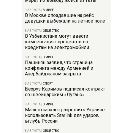
мира» по выводу войск из Газы
9 АВГУСТА
|
В МИРЕ
В Москве опоздавшие на рейс
девушки выбежали на летное поле
8 АВГУСТА
|
ОБЩЕСТВО
В Узбекистане могут ввести
компенсацию процентов по
кредитам на электромобили
8 АВГУСТА
|
В МИРЕ
Пашинян заявил, что страница
конфликта между Арменией и
Азербайджаном закрыта
8 АВГУСТА
|
СПОРТ
Бехруз Каримов подписал контракт
со швейцарским «Лугано»
8 АВГУСТА
|
В МИРЕ
Маск отказался разрешить Украине
использовать Starlink для ударов
вглубь России
8 АВГУСТА
|
ОБЩЕСТВО