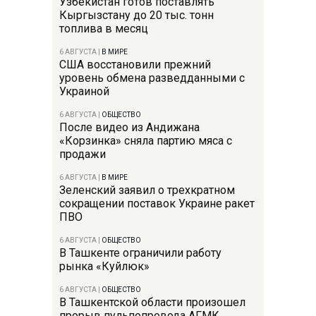
Узбекистан готов поставлять
Кыргызстану до 20 тыс. тонн
топлива в месяц
6 АВГУСТА
|
В МИРЕ
США восстановили прежний
уровень обмена разведданными с
Украиной
6 АВГУСТА
|
ОБЩЕСТВО
После видео из Андижана
«Корзинка» сняла партию мяса с
продажи
6 АВГУСТА
|
В МИРЕ
Зеленский заявил о трехкратном
сокращении поставок Украине ракет
ПВО
6 АВГУСТА
|
ОБЩЕСТВО
В Ташкенте ограничили работу
рынка «Куйлюк»
6 АВГУСТА
|
ОБЩЕСТВО
В Ташкентской области произошел
прорыв пульпопровода АГМК