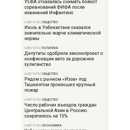
УЕФА отказалась снимать бойкот
соревнований ФИФА после
извинений Инфантино
6 АВГУСТА
|
ОБЩЕСТВО
Июль в Узбекистане оказался
значительно жарче климатической
нормы
6 АВГУСТА
|
ПОЛИТИКА
Депутаты одобрили законопроект о
конфискации авто за дорожное
хулиганство
6 АВГУСТА
|
ОБЩЕСТВО
Рядом с рынком «Изза» под
Ташкентом произошел крупный
пожар
6 АВГУСТА
|
ОБЩЕСТВО
Число рабочих въездов граждан
Центральной Азии в Россию
сократилось на 15%
6 АВГУСТА
|
ЭКОНОМИКА