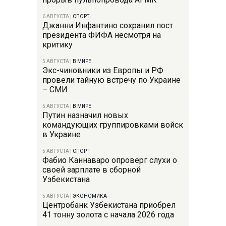
6 АВГУСТА
|
СПОРТ
Джанни Инфантино сохранил пост
президента ФИФА несмотря на
критику
5 АВГУСТА
|
В МИРЕ
Экс-чиновники из Европы и РФ
провели тайную встречу по Украине
– СМИ
5 АВГУСТА
|
В МИРЕ
Путин назначил новых
командующих группировками войск
в Украине
5 АВГУСТА
|
СПОРТ
Фабио Каннаваро опроверг слухи о
своей зарплате в сборной
Узбекистана
5 АВГУСТА
|
ЭКОНОМИКА
Центробанк Узбекистана приобрел
41 тонну золота с начала 2026 года