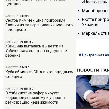
«Нафтогаза»
центров
Минобороны 
5 АВГУСТА
|
В МИРЕ
Рютте пригро
Сестра Ким Чен Ына пригрозила
Украине
Японии из-за наращивания военного
потенциала
Меркель отк
5 АВГУСТА
|
ОБЩЕСТВО
Женщина пыталась вывезти из
Узбекистана золото в подгузнике
#
Центральная Аз
ребенка
5 АВГУСТА
|
В МИРЕ
Куба обвинила США в «геноцидных»
санкциях
5 АВГУСТА
|
ОБЩЕСТВО
В Узбекистане реформируют
кадастровую систему и упростят
регистрацию недвижимости