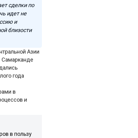
ает сделки по
ь идет не
ссию и
ой близости
нтральной Азии
 в Самарканде
ждались
лого года
.
рами в
роцессов и
ров в пользу