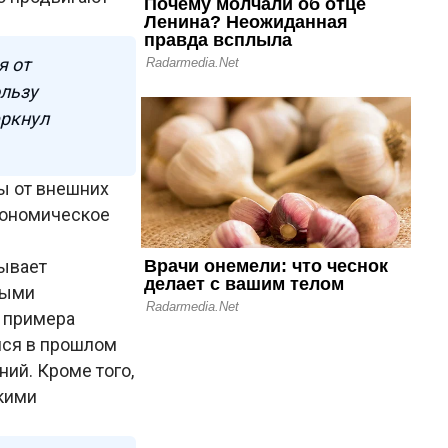
я от
ользу
еркнул
ы от внешних
кономическое
ывает
ными
 примера
мся в прошлом
ний. Кроме того,
кими