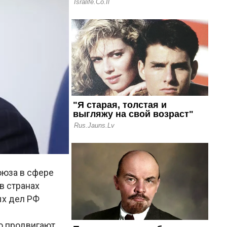
оюза в сфере
в странах
ых дел РФ
о продвигают