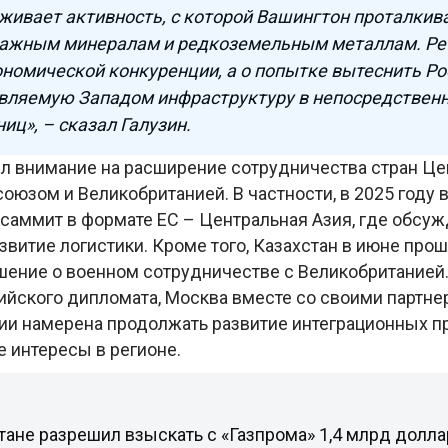
живает активность, с которой Вашингтон проталкив
важным минералам и редкоземельным металлам. Реч
ономической конкуренции, а о попытке вытеснить Ро
вляемую Западом инфраструктуру в непосредственн
ниц», – сказал Галузин.
ил внимание на расширение сотрудничества стран Це
оюзом и Великобританией. В частности, в 2025 году
саммит в формате ЕС – Центральная Азия, где обсу
звитие логистики. Кроме того, Казахстан в июне прош
шение о военном сотрудничестве с Великобританией
ийского дипломата, Москва вместе со своими партне
ии намерена продолжать развитие интеграционных п
 интересы в регионе.
тане разрешил взыскать с «Газпрома» 1,4 млрд долла