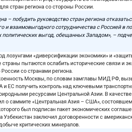
 для стран региона со стороны России.
на – побудить руководство стран региона отказатьс
о и взаимовыгодного сотрудничества с Россией в п
 политических выгод, обещанных Западом», – подч
 под лозунгами «диверсификации экономики» и «защит
е страны пытаются ослабить исторические связи и э
 России со странами региона.
оенность Москвы, по словам замглавы МИД РФ, выз
 и ЕС получить контроль над ключевыми транспорт
риродными ресурсами Центральной Азии. В качестве
ил о саммите «Центральная Азия – США», состоявше
 которого был подписан пакет экономических соглаше
да Узбекистан заключил договоренности с американс
добыче критических минералов.