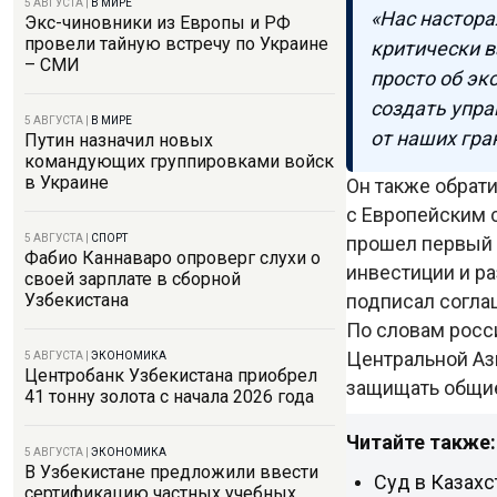
5 АВГУСТА
|
В МИРЕ
«Нас настора
Экс-чиновники из Европы и РФ
провели тайную встречу по Украине
критически 
– СМИ
просто об эк
создать упра
5 АВГУСТА
|
В МИРЕ
от наших гра
Путин назначил новых
командующих группировками войск
в Украине
Он также обрат
с Европейским с
прошел первый 
5 АВГУСТА
|
СПОРТ
Фабио Каннаваро опроверг слухи о
инвестиции и ра
своей зарплате в сборной
подписал согла
Узбекистана
По словам росс
Центральной Аз
5 АВГУСТА
|
ЭКОНОМИКА
Центробанк Узбекистана приобрел
защищать общие
41 тонну золота с начала 2026 года
Читайте также:
5 АВГУСТА
|
ЭКОНОМИКА
В Узбекистане предложили ввести
Суд в Казахс
сертификацию частных учебных