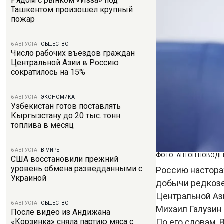
Рядом с рынком «Изза» под
Ташкентом произошел крупный
пожар
6 АВГУСТА
|
ОБЩЕСТВО
Число рабочих въездов граждан
Центральной Азии в Россию
сократилось на 15%
6 АВГУСТА
|
ЭКОНОМИКА
Узбекистан готов поставлять
Кыргызстану до 20 тыс. тонн
топлива в месяц
6 АВГУСТА
|
В МИРЕ
ФОТО: АНТОН НОВОДЕ
США восстановили прежний
уровень обмена разведданными с
Россию настора
Украиной
добычи редкозе
Центральной Аз
6 АВГУСТА
|
ОБЩЕСТВО
Михаил Галузин 
После видео из Андижана
По его словам,
«Корзинка» сняла партию мяса с