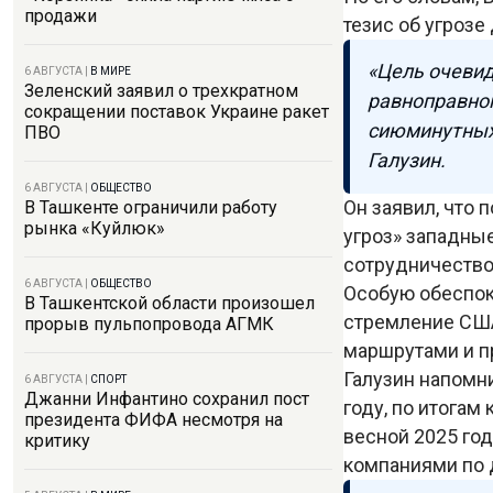
продажи
тезис об угрозе
«Цель очевид
6 АВГУСТА
|
В МИРЕ
Зеленский заявил о трехкратном
равноправног
сокращении поставок Украине ракет
сиюминутных
ПВО
Галузин.
6 АВГУСТА
|
ОБЩЕСТВО
Он заявил, что
В Ташкенте ограничили работу
рынка «Куйлюк»
угроз» западны
сотрудничество
6 АВГУСТА
|
ОБЩЕСТВО
Особую обеспок
В Ташкентской области произошел
стремление США
прорыв пульпопровода АГМК
маршрутами и п
Галузин напомн
6 АВГУСТА
|
СПОРТ
Джанни Инфантино сохранил пост
году, по итогам
президента ФИФА несмотря на
весной 2025 го
критику
компаниями по 