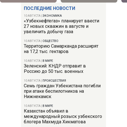
ПОСЛЕДНИЕ НОВОСТИ
10 АВГУСТА
|
ЭКОНОМИКА
«Узбекнефтегаз» планирует ввести
27 новых скважин в августе и
увеличить добычу газа
10 АВГУСТА
|
ОБЩЕСТВО
Территорию Самарканда расширят
на 17,2 тыс. гектаров
10 АВГУСТА
|
В МИРЕ
Зеленский: КНДР отправит в
Россию до 50 тыс. военных
10 АВГУСТА
|
ПРОИСШЕСТВИЯ
Семь граждан Узбекистана погибли
при атаке беспилотников на
Нижнекамск
10 АВГУСТА
|
В МИРЕ
Казахстан объявил в
международный розыск узбекского
блогера Махмуда Хикматова