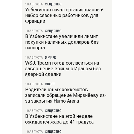
10 АВГУСТА
|
ОБЩЕСТВО
Узбекистан начал организованный
набор сезонных работников для
Франции
10 АВГУСТА
|
ОБЩЕСТВО
В Узбекистане увеличили лимит
покупки наличных долларов без
паспорта
10 АВГУСТА
|
В МИРЕ
WSJ: Трамп готов согласиться на
завершение войны с Ираном без
ядерной сделки
10 АВГУСТА
|
СПОРТ
Родители юных хоккеистов
записали обращение Мирзиёеву из-
за закрытия Humo Arena
10 АВГУСТА
|
ОБЩЕСТВО
В Узбекистане на этой неделе
ожидается жара до 41 градуса
10 АВГУСТА
|
ОБЩЕСТВО