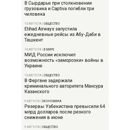
В Сырдарье при столкновении
грузовика и Captiva погибли три
человека
10 АВГУСТА
|
ОБЩЕСТВО
Etihad Airways запустила
ежедневные рейсы из Абу-Даби в
Ташкент
10 АВГУСТА
|
В МИРЕ
МИД России исключил
возможность «заморозки» войны в
Украине
10 АВГУСТА
|
ОБЩЕСТВО
В Фергане задержали
криминального авторитета Мансура
Казанского
9 АВГУСТА
|
ЭКОНОМИКА
Резервы Узбекистана превысили 64
млрд долларов после резкого
снижения в июне
9 АВГУСТА
|
ОБЩЕСТВО