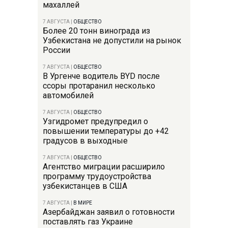
махаллей
7 АВГУСТА
|
ОБЩЕСТВО
Более 20 тонн винограда из
Узбекистана не допустили на рынок
России
7 АВГУСТА
|
ОБЩЕСТВО
В Ургенче водитель BYD после
ссоры протаранил несколько
автомобилей
7 АВГУСТА
|
ОБЩЕСТВО
Узгидромет предупредил о
повышении температуры до +42
градусов в выходные
7 АВГУСТА
|
ОБЩЕСТВО
Агентство миграции расширило
программу трудоустройства
узбекистанцев в США
7 АВГУСТА
|
В МИРЕ
Азербайджан заявил о готовности
поставлять газ Украине