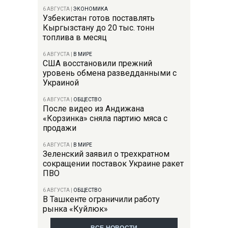
6 АВГУСТА
|
ЭКОНОМИКА
Узбекистан готов поставлять
Кыргызстану до 20 тыс. тонн
топлива в месяц
6 АВГУСТА
|
В МИРЕ
США восстановили прежний
уровень обмена разведданными с
Украиной
6 АВГУСТА
|
ОБЩЕСТВО
После видео из Андижана
«Корзинка» сняла партию мяса с
продажи
6 АВГУСТА
|
В МИРЕ
Зеленский заявил о трехкратном
сокращении поставок Украине ракет
ПВО
6 АВГУСТА
|
ОБЩЕСТВО
В Ташкенте ограничили работу
рынка «Куйлюк»