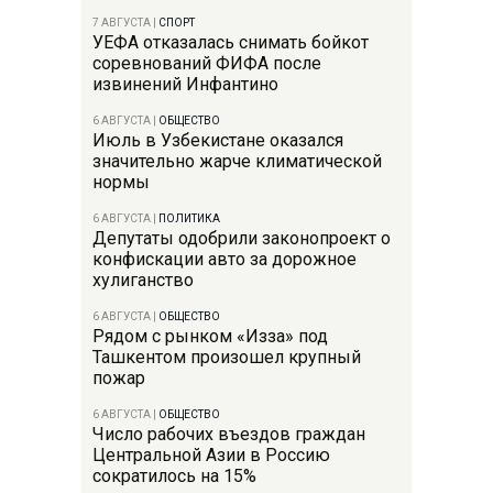
7 АВГУСТА
|
СПОРТ
УЕФА отказалась снимать бойкот
соревнований ФИФА после
извинений Инфантино
6 АВГУСТА
|
ОБЩЕСТВО
Июль в Узбекистане оказался
значительно жарче климатической
нормы
6 АВГУСТА
|
ПОЛИТИКА
Депутаты одобрили законопроект о
конфискации авто за дорожное
хулиганство
6 АВГУСТА
|
ОБЩЕСТВО
Рядом с рынком «Изза» под
Ташкентом произошел крупный
пожар
6 АВГУСТА
|
ОБЩЕСТВО
Число рабочих въездов граждан
Центральной Азии в Россию
сократилось на 15%