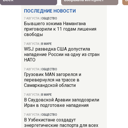
ПОСЛЕДНИЕ НОВОСТИ
7 АВГУСТА
|
ОБЩЕСТВО
Бывшего хокима Намангана
приговорили к 11 годам лишения
свободы
7 АВГУСТА
|
В МИРЕ
WSJ: разведка США допустила
нападение России на одну из стран
НАТО
7 АВГУСТА
|
ОБЩЕСТВО
Грузовик MAN загорелся и
перевернулся на трассе в
Самаркандской области
7 АВГУСТА
|
В МИРЕ
В Саудовской Аравии заподозрили
Иран в подготовке нападения
7 АВГУСТА
|
ОБЩЕСТВО
В Узбекистане создадут
энергетические паспорта для всех