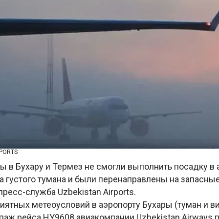
RPORTS
ы в Бухару и Термез не смогли выполнить посадку в 
за густого тумана и были перенаправлены на запасны
ресс-служба Uzbekistan Airports.
риятных метеоусловий в аэропорту Бухары (туман и в
ипаж рейса HY9608 авиакомпании Uzbekistan Airways 