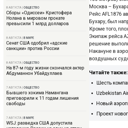
Москва – Бухар
8 АВГУСТА
|
ОБЩЕСТВО
Сборы «Одиссеи» Кристофера
Рейс AFL1876 а
Нолана в мировом прокате
Бухару, был нап
превысили 1 млрд долларов
Кроме того, пло
Экипаж рейса A
8 АВГУСТА
|
В МИРЕ
Сенат США одобрил «адские
решение выполн
санкции» против России
Накануне в аэр
воздушных судо
8 АВГУСТА
|
ОБЩЕСТВО
На 87-м году жизни скончался актер
Читайте также:
Абдуманнон Убайдуллаев
Шесть компа
7 АВГУСТА
|
ОБЩЕСТВО
Uzbekistan A
Бывшего хокима Намангана
приговорили к 11 годам лишения
Новый аэропо
свободы
Проект новог
7 АВГУСТА
|
В МИРЕ
WSJ: разведка США допустила