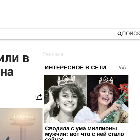
ПОИСК
или в
ана