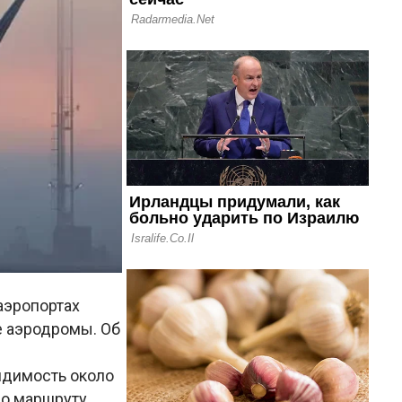
аэропортах
е аэродромы. Об
идимость около
по маршруту