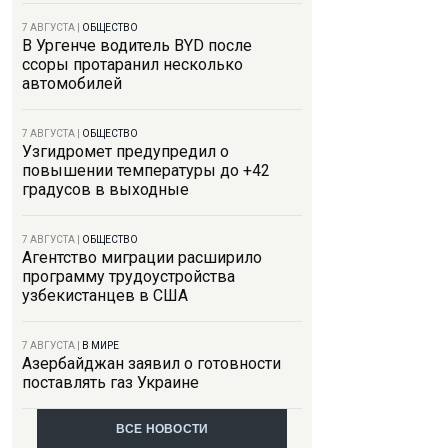
7 АВГУСТА
|
ОБЩЕСТВО
В Ургенче водитель BYD после
ссоры протаранил несколько
автомобилей
7 АВГУСТА
|
ОБЩЕСТВО
Узгидромет предупредил о
повышении температуры до +42
градусов в выходные
7 АВГУСТА
|
ОБЩЕСТВО
Агентство миграции расширило
программу трудоустройства
узбекистанцев в США
7 АВГУСТА
|
В МИРЕ
Азербайджан заявил о готовности
поставлять газ Украине
ВСЕ НОВОСТИ