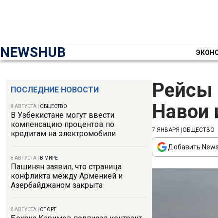
NEWSHUB
ЭКОН
Рейсы 
ПОСЛЕДНИЕ НОВОСТИ
Навои 
8 АВГУСТА
|
ОБЩЕСТВО
В Узбекистане могут ввести
компенсацию процентов по
7 ЯНВАРЯ
|
ОБЩЕСТВО
кредитам на электромобили
Добавить News
8 АВГУСТА
|
В МИРЕ
Пашинян заявил, что страница
конфликта между Арменией и
Азербайджаном закрыта
8 АВГУСТА
|
СПОРТ