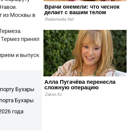
 Навои.
т из Москвы в
Термеза.
 Термез принял
прием и выпуск
опорту Бухары
опорта Бухары
2026 года