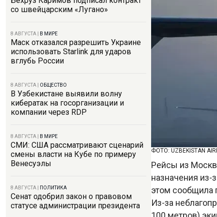
Бехруз Каримов подписал контракт
со швейцарским «Лугано»
8 АВГУСТА
|
В МИРЕ
Маск отказался разрешить Украине
использовать Starlink для ударов
вглубь России
8 АВГУСТА
|
ОБЩЕСТВО
В Узбекистане выявили волну
кибератак на госорганизации и
компании через RDP
8 АВГУСТА
|
В МИРЕ
СМИ: США рассматривают сценарий
ФОТО: UZBEKISTAN AI
смены власти на Кубе по примеру
Венесуэлы
Рейсы из Москв
назначения из-
этом сообщила п
8 АВГУСТА
|
ПОЛИТИКА
Сенат одобрил закон о правовом
Из-за неблагоп
статусе администрации президента
100 метров) эк