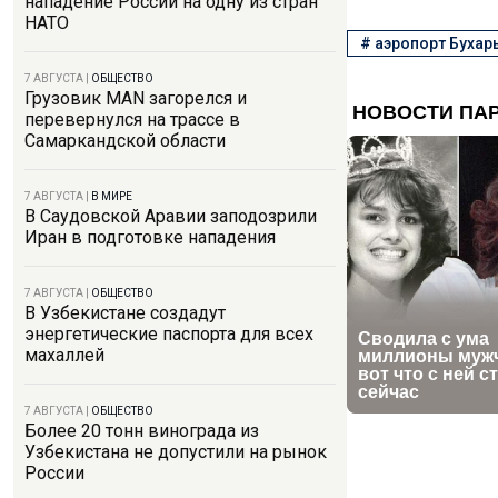
нападение России на одну из стран
НАТО
#
аэропорт Бухар
7 АВГУСТА
|
ОБЩЕСТВО
Грузовик MAN загорелся и
перевернулся на трассе в
Самаркандской области
7 АВГУСТА
|
В МИРЕ
В Саудовской Аравии заподозрили
Иран в подготовке нападения
7 АВГУСТА
|
ОБЩЕСТВО
В Узбекистане создадут
энергетические паспорта для всех
махаллей
7 АВГУСТА
|
ОБЩЕСТВО
Более 20 тонн винограда из
Узбекистана не допустили на рынок
России