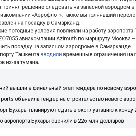
а принял решение следовать на запасной аэродром в
виакомпании «Аэрофлот», также выполнявший переле
равлен на посадку в Самарканд.
хие погодные условия повлияли на работу аэропорта 
ZO7055 авиакомпании Azimuth по маршруту Москва –
ить посадку на запасном аэродроме в Самарканде.
опорту Ташкента
вводили
временные ограничения на 
в из-за тумана.
ний вышли в финальный этап тендера по новому аэр
irports объявила тендер на строительство нового аэр
рт Бухары планируют сдать в эксплуатацию к концу 
о аэропорта Бухары оценили в 226 млн долларов