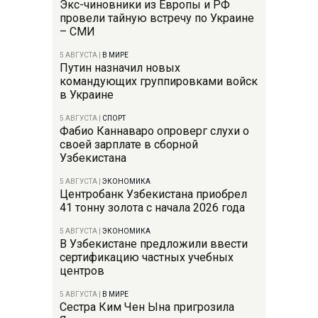
Экс-чиновники из Европы и РФ
провели тайную встречу по Украине
– СМИ
5 АВГУСТА
|
В МИРЕ
Путин назначил новых
командующих группировками войск
в Украине
5 АВГУСТА
|
СПОРТ
Фабио Каннаваро опроверг слухи о
своей зарплате в сборной
Узбекистана
5 АВГУСТА
|
ЭКОНОМИКА
Центробанк Узбекистана приобрел
41 тонну золота с начала 2026 года
5 АВГУСТА
|
ЭКОНОМИКА
В Узбекистане предложили ввести
сертификацию частных учебных
центров
5 АВГУСТА
|
В МИРЕ
Сестра Ким Чен Ына пригрозила