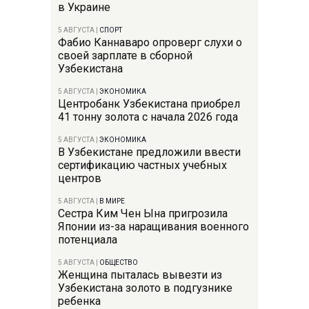
в Украине
5 АВГУСТА
|
СПОРТ
Фабио Каннаваро опроверг слухи о
своей зарплате в сборной
Узбекистана
5 АВГУСТА
|
ЭКОНОМИКА
Центробанк Узбекистана приобрел
41 тонну золота с начала 2026 года
5 АВГУСТА
|
ЭКОНОМИКА
В Узбекистане предложили ввести
сертификацию частных учебных
центров
5 АВГУСТА
|
В МИРЕ
Сестра Ким Чен Ына пригрозила
Японии из-за наращивания военного
потенциала
5 АВГУСТА
|
ОБЩЕСТВО
Женщина пыталась вывезти из
Узбекистана золото в подгузнике
ребенка