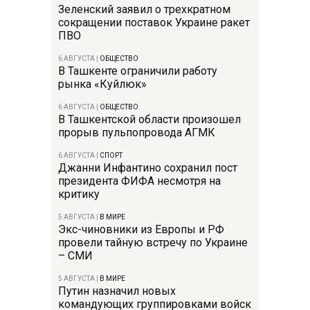
Зеленский заявил о трехкратном
сокращении поставок Украине ракет
ПВО
6 АВГУСТА
|
ОБЩЕСТВО
В Ташкенте ограничили работу
рынка «Куйлюк»
6 АВГУСТА
|
ОБЩЕСТВО
В Ташкентской области произошел
прорыв пульпопровода АГМК
6 АВГУСТА
|
СПОРТ
Джанни Инфантино сохранил пост
президента ФИФА несмотря на
критику
5 АВГУСТА
|
В МИРЕ
Экс-чиновники из Европы и РФ
провели тайную встречу по Украине
– СМИ
5 АВГУСТА
|
В МИРЕ
Путин назначил новых
командующих группировками войск