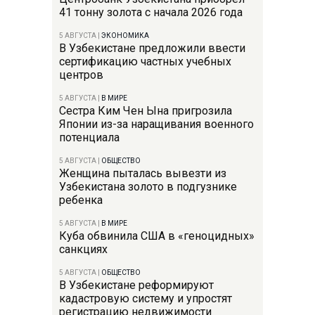
41 тонну золота с начала 2026 года
5 АВГУСТА
|
ЭКОНОМИКА
В Узбекистане предложили ввести
сертификацию частных учебных
центров
5 АВГУСТА
|
В МИРЕ
Сестра Ким Чен Ына пригрозила
Японии из-за наращивания военного
потенциала
5 АВГУСТА
|
ОБЩЕСТВО
Женщина пыталась вывезти из
Узбекистана золото в подгузнике
ребенка
5 АВГУСТА
|
В МИРЕ
Куба обвинила США в «геноцидных»
санкциях
5 АВГУСТА
|
ОБЩЕСТВО
В Узбекистане реформируют
кадастровую систему и упростят
регистрацию недвижимости