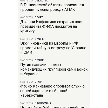
6 АВГУСТА
|
ОБЩЕСТВО
В Ташкентской области произошел
прорыв пульпопровода АГМК
6 АВГУСТА
|
СПОРТ
Джанни Инфантино сохранил пост
президента ФИФА несмотря на
критику
5 АВГУСТА
|
В МИРЕ
Экс-чиновники из Европы и РФ
провели тайную встречу по Украине
– СМИ
5 АВГУСТА
|
В МИРЕ
Путин назначил новых
командующих группировками войск
в Украине
5 АВГУСТА
|
СПОРТ
Фабио Каннаваро опроверг слухи о
своей зарплате в сборной
Узбекистана
5 АВГУСТА
|
ЭКОНОМИКА
Центробанк Узбекистана приобрел