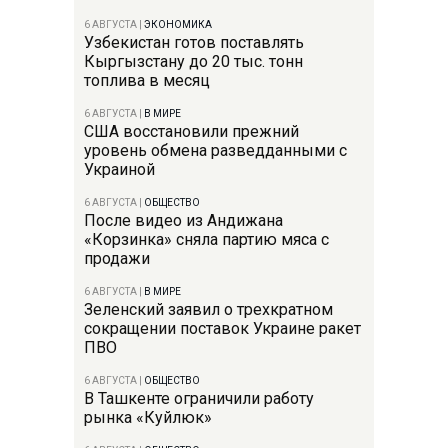
6 АВГУСТА
|
ЭКОНОМИКА
Узбекистан готов поставлять
Кыргызстану до 20 тыс. тонн
топлива в месяц
6 АВГУСТА
|
В МИРЕ
США восстановили прежний
уровень обмена разведданными с
Украиной
6 АВГУСТА
|
ОБЩЕСТВО
После видео из Андижана
«Корзинка» сняла партию мяса с
продажи
6 АВГУСТА
|
В МИРЕ
Зеленский заявил о трехкратном
сокращении поставок Украине ракет
ПВО
6 АВГУСТА
|
ОБЩЕСТВО
В Ташкенте ограничили работу
рынка «Куйлюк»