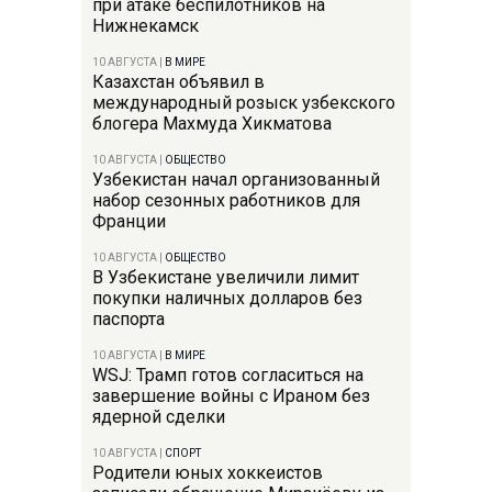
при атаке беспилотников на
Нижнекамск
10 АВГУСТА
|
В МИРЕ
Казахстан объявил в
международный розыск узбекского
блогера Махмуда Хикматова
10 АВГУСТА
|
ОБЩЕСТВО
Узбекистан начал организованный
набор сезонных работников для
Франции
10 АВГУСТА
|
ОБЩЕСТВО
В Узбекистане увеличили лимит
покупки наличных долларов без
паспорта
10 АВГУСТА
|
В МИРЕ
WSJ: Трамп готов согласиться на
завершение войны с Ираном без
ядерной сделки
10 АВГУСТА
|
СПОРТ
Родители юных хоккеистов