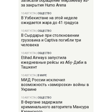
записали обращение Мирзиёеву из-
за закрытия Humo Arena
10 АВГУСТА
|
ОБЩЕСТВО
В Узбекистане на этой неделе
ожидается жара до 41 градуса
10 АВГУСТА
|
ОБЩЕСТВО
В Сырдарье при столкновении
грузовика и Captiva погибли три
человека
10 АВГУСТА
|
ОБЩЕСТВО
Etihad Airways запустила
ежедневные рейсы из Абу-Даби в
Ташкент
10 АВГУСТА
|
В МИРЕ
МИД России исключил
возможность «заморозки» войны в
Украине
10 АВГУСТА
|
ОБЩЕСТВО
В Фергане задержали
криминального авторитета Мансура
Казанского