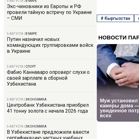
5 АВГУСТА
|
В МИРЕ
Экс-чиновники из Европы и РФ
провели тайную встречу по Украине
– СМИ
#
Кыргызстан
5 АВГУСТА
|
В МИРЕ
Путин назначил новых
командующих группировками войск
в Украине
5 АВГУСТА
|
СПОРТ
Фабио Каннаваро опроверг слухи о
своей зарплате в сборной
Узбекистана
5 АВГУСТА
|
ЭКОНОМИКА
Центробанк Узбекистана приобрел
41 тонну золота с начала 2026 года
5 АВГУСТА
|
ЭКОНОМИКА
В Узбекистане предложили ввести
сертификацию частных учебных