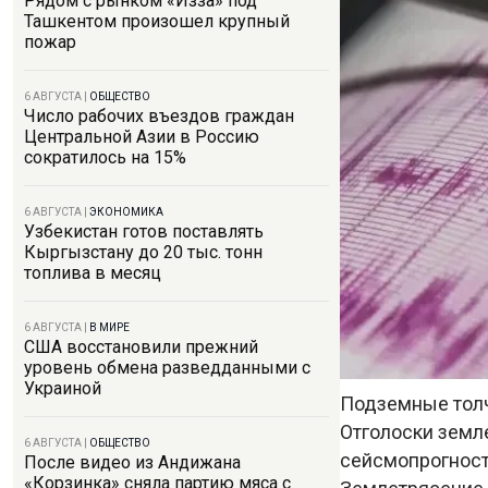
Рядом с рынком «Изза» под
Ташкентом произошел крупный
пожар
6 АВГУСТА
|
ОБЩЕСТВО
Число рабочих въездов граждан
Центральной Азии в Россию
сократилось на 15%
6 АВГУСТА
|
ЭКОНОМИКА
Узбекистан готов поставлять
Кыргызстану до 20 тыс. тонн
топлива в месяц
6 АВГУСТА
|
В МИРЕ
США восстановили прежний
уровень обмена разведданными с
Украиной
Подземные толч
Отголоски земл
6 АВГУСТА
|
ОБЩЕСТВО
сейсмопрогност
После видео из Андижана
«Корзинка» сняла партию мяса с