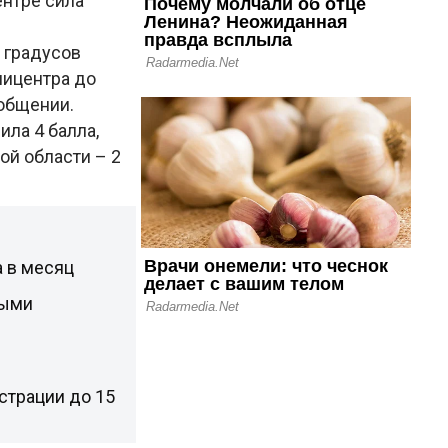
ентре сила
 градусов
пицентра до
ообщении.
ла 4 балла,
ой области – 2
а в месяц
ными
страции до 15