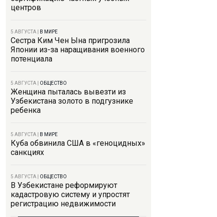
центров
5 АВГУСТА
|
В МИРЕ
Сестра Ким Чен Ына пригрозила
Японии из-за наращивания военного
потенциала
5 АВГУСТА
|
ОБЩЕСТВО
Женщина пыталась вывезти из
Узбекистана золото в подгузнике
ребенка
5 АВГУСТА
|
В МИРЕ
Куба обвинила США в «геноцидных»
санкциях
5 АВГУСТА
|
ОБЩЕСТВО
В Узбекистане реформируют
кадастровую систему и упростят
регистрацию недвижимости