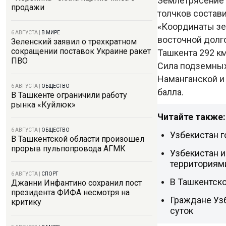
Землетрясение 
продажи
толчков состави
«Координаты зе
6 АВГУСТА
|
В МИРЕ
восточной долго
Зеленский заявил о трехкратном
сокращении поставок Украине ракет
Ташкента 292 км
ПВО
Сила подземных
Наманганской и 
6 АВГУСТА
|
ОБЩЕСТВО
балла.
В Ташкенте ограничили работу
рынка «Куйлюк»
Читайте также:
6 АВГУСТА
|
ОБЩЕСТВО
Узбекистан г
В Ташкентской области произошел
прорыв пульпопровода АГМК
Узбекистан 
территориям
6 АВГУСТА
|
СПОРТ
В Ташкентско
Джанни Инфантино сохранил пост
президента ФИФА несмотря на
Граждане Узб
критику
суток