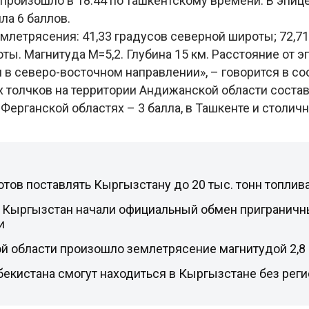
произошло в 18:44 по ташкентскому времени. В эпиц
ла 6 баллов.
млетрясения: 41,33 градусов северной широты; 72,71
ты. Магнитуда М=5,2. Глубина 15 км. Расстояние от э
 в северо-восточном направлении», – говорится в с
 толчков на территории Андижанской области состави
Ферганской областях – 3 балла, в Ташкенте и столичн
отов поставлять Кыргызстану до 20 тыс. тонн топлив
и Кыргызстан начали официальный обмен пригранич
и
й области произошло землетрясение магнитудой 2,8
екистана смогут находиться в Кыргызстане без реги