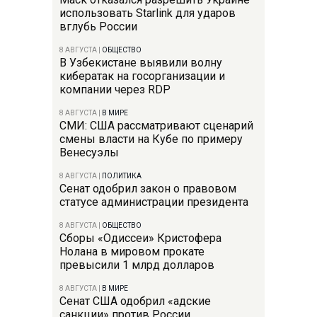
использовать Starlink для ударов
вглубь России
8 АВГУСТА
|
ОБЩЕСТВО
В Узбекистане выявили волну
кибератак на госорганизации и
компании через RDP
8 АВГУСТА
|
В МИРЕ
СМИ: США рассматривают сценарий
смены власти на Кубе по примеру
Венесуэлы
8 АВГУСТА
|
ПОЛИТИКА
Сенат одобрил закон о правовом
статусе администрации президента
8 АВГУСТА
|
ОБЩЕСТВО
Сборы «Одиссеи» Кристофера
Нолана в мировом прокате
превысили 1 млрд долларов
8 АВГУСТА
|
В МИРЕ
Сенат США одобрил «адские
санкции» против России