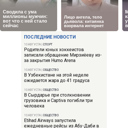
ПОСЛЕДНИЕ НОВОСТИ
10 АВГУСТА
|
СПОРТ
Родители юных хоккеистов
записали обращение Мирзиёеву из-
за закрытия Humo Arena
10 АВГУСТА
|
ОБЩЕСТВО
В Узбекистане на этой неделе
ожидается жара до 41 градуса
10 АВГУСТА
|
ОБЩЕСТВО
В Сырдарье при столкновении
грузовика и Captiva погибли три
человека
10 АВГУСТА
|
ОБЩЕСТВО
Etihad Airways запустила
ежедневные рейсы из Абу-Даби в