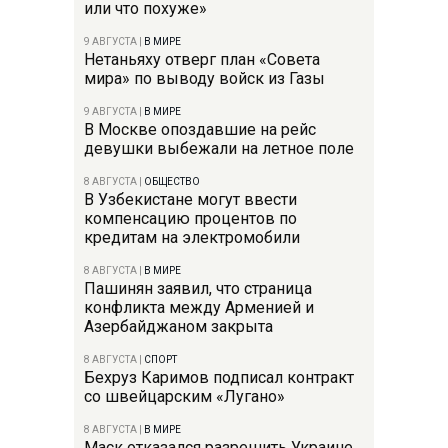
или что похуже»
9 АВГУСТА
|
В МИРЕ
Нетаньяху отверг план «Совета
мира» по выводу войск из Газы
9 АВГУСТА
|
В МИРЕ
В Москве опоздавшие на рейс
девушки выбежали на летное поле
8 АВГУСТА
|
ОБЩЕСТВО
В Узбекистане могут ввести
компенсацию процентов по
кредитам на электромобили
8 АВГУСТА
|
В МИРЕ
Пашинян заявил, что страница
конфликта между Арменией и
Азербайджаном закрыта
8 АВГУСТА
|
СПОРТ
Бехруз Каримов подписал контракт
со швейцарским «Лугано»
8 АВГУСТА
|
В МИРЕ
Маск отказался разрешить Украине