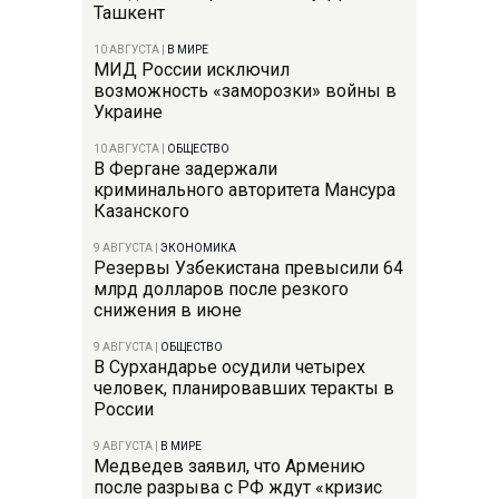
Ташкент
10 АВГУСТА
|
В МИРЕ
МИД России исключил
возможность «заморозки» войны в
Украине
10 АВГУСТА
|
ОБЩЕСТВО
В Фергане задержали
криминального авторитета Мансура
Казанского
9 АВГУСТА
|
ЭКОНОМИКА
Резервы Узбекистана превысили 64
млрд долларов после резкого
снижения в июне
9 АВГУСТА
|
ОБЩЕСТВО
В Сурхандарье осудили четырех
человек, планировавших теракты в
России
9 АВГУСТА
|
В МИРЕ
Медведев заявил, что Армению
после разрыва с РФ ждут «кризис