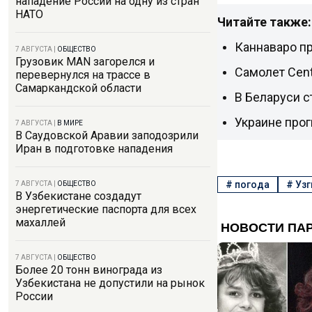
нападение России на одну из стран
НАТО
Читайте также:
Каннаваро пр
7 АВГУСТА
|
ОБЩЕСТВО
Грузовик MAN загорелся и
Самолет Cent
перевернулся на трассе в
Самаркандской области
В Беларуси 
Украине про
7 АВГУСТА
|
В МИРЕ
В Саудовской Аравии заподозрили
Иран в подготовке нападения
#
погода
#
Уз
7 АВГУСТА
|
ОБЩЕСТВО
В Узбекистане создадут
энергетические паспорта для всех
махаллей
7 АВГУСТА
|
ОБЩЕСТВО
Более 20 тонн винограда из
Узбекистана не допустили на рынок
России