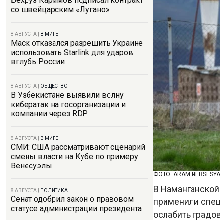
Бехруз Каримов подписал контракт
со швейцарским «Лугано»
8 АВГУСТА
|
В МИРЕ
Маск отказался разрешить Украине
использовать Starlink для ударов
вглубь России
8 АВГУСТА
|
ОБЩЕСТВО
В Узбекистане выявили волну
кибератак на госорганизации и
компании через RDP
8 АВГУСТА
|
В МИРЕ
СМИ: США рассматривают сценарий
смены власти на Кубе по примеру
Венесуэлы
ФОТО: ARAM NERSESYA
В Наманганской
8 АВГУСТА
|
ПОЛИТИКА
Сенат одобрил закон о правовом
применили спец
статусе администрации президента
ослабить градо