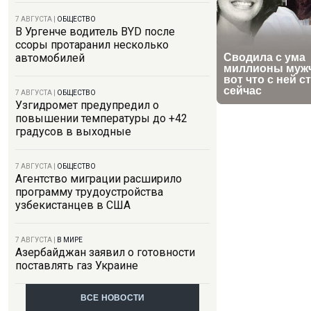
7 АВГУСТА
|
ОБЩЕСТВО
В Ургенче водитель BYD после
ссоры протаранил несколько
автомобилей
7 АВГУСТА
|
ОБЩЕСТВО
Узгидромет предупредил о
повышении температуры до +42
градусов в выходные
7 АВГУСТА
|
ОБЩЕСТВО
Агентство миграции расширило
программу трудоустройства
узбекистанцев в США
7 АВГУСТА
|
В МИРЕ
Азербайджан заявил о готовности
поставлять газ Украине
ВСЕ НОВОСТИ