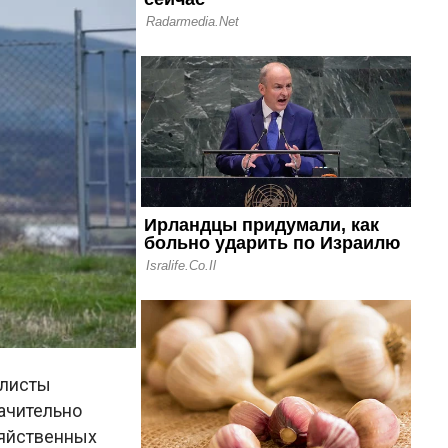
алисты
ачительно
зяйственных