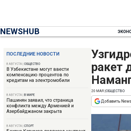
NEWSHUB
ЭКОН
Узгидр
ПОСЛЕДНИЕ НОВОСТИ
ракет 
8 АВГУСТА
|
ОБЩЕСТВО
В Узбекистане могут ввести
компенсацию процентов по
Наман
кредитам на электромобили
20 МАЯ
|
ОБЩЕСТВО
8 АВГУСТА
|
В МИРЕ
Пашинян заявил, что страница
Добавить News
конфликта между Арменией и
Азербайджаном закрыта
8 АВГУСТА
|
СПОРТ