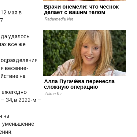
12 мая в
7
ада удалось
нах все же
 подразделения
я весенне-
ействие на
е ежегодно
– 34, в 2022-м –
я на
 – уменьшение
ений.