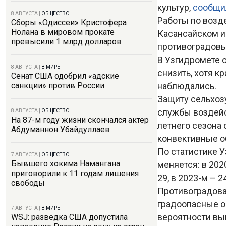
культур,
сообщ
8 АВГУСТА
|
ОБЩЕСТВО
Работы по возде
Сборы «Одиссеи» Кристофера
Нолана в мировом прокате
Касансайском и
превысили 1 млрд долларов
противоградовы
В Узгидромете о
8 АВГУСТА
|
В МИРЕ
снизить, хотя 
Сенат США одобрил «адские
наблюдались.
санкции» против России
Защиту сельхоз
службы воздейс
8 АВГУСТА
|
ОБЩЕСТВО
На 87-м году жизни скончался актер
летнего сезона
Абдуманнон Убайдуллаев
конвективные о
По статистике 
7 АВГУСТА
|
ОБЩЕСТВО
Бывшего хокима Намангана
меняется: в 202
приговорили к 11 годам лишения
29, в 2023-м – 2
свободы
Противоградова
градоопасные об
7 АВГУСТА
|
В МИРЕ
вероятности вы
WSJ: разведка США допустила