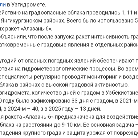
или
в Узгидромете.
йствию на градоопасные облака проводились 1, 11 и 
 Янгикурганском районах. Всего было использовано 5
х ракет «Алазань-6».
бъяснили, что после запуска ракет интенсивность гр
кратковременные градовые явления в отдельных райо
угодий от опасных погодных явлений обеспечивают
твия на гидрометеорологические процессы. Во врем
 специалисты регулярно проводят мониторинг и возд
блака в районах с высокой градовой активностью.
Узгидромета, количество дней с градом в Узбекистан
0 году было зафиксировано 33 дня с градом, в 2021-м 
4, в 2024-м – 40, а в 2025 году – 13 дней.
я ракета «Алазань-6» предназначена для воздействи
лака на расстоянии до 9-10 км. Ее основная задача
падения крупного града и защита урожая от поврежд