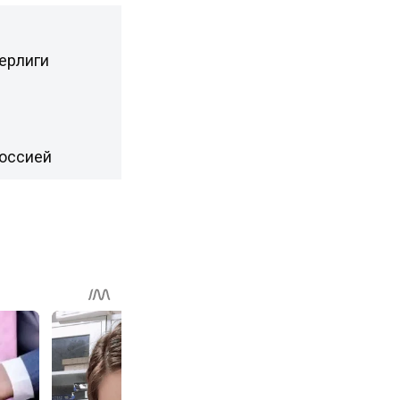
перлиги
Россией