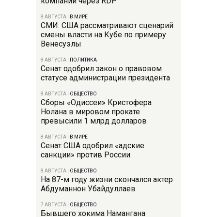
компании через RDP
8 АВГУСТА
|
В МИРЕ
СМИ: США рассматривают сценарий
смены власти на Кубе по примеру
Венесуэлы
8 АВГУСТА
|
ПОЛИТИКА
Сенат одобрил закон о правовом
статусе администрации президента
8 АВГУСТА
|
ОБЩЕСТВО
Сборы «Одиссеи» Кристофера
Нолана в мировом прокате
превысили 1 млрд долларов
8 АВГУСТА
|
В МИРЕ
Сенат США одобрил «адские
санкции» против России
8 АВГУСТА
|
ОБЩЕСТВО
На 87-м году жизни скончался актер
Абдуманнон Убайдуллаев
7 АВГУСТА
|
ОБЩЕСТВО
Бывшего хокима Намангана