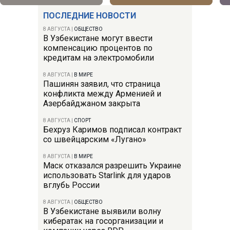
ПОСЛЕДНИЕ НОВОСТИ
8 АВГУСТА
|
ОБЩЕСТВО
В Узбекистане могут ввести
компенсацию процентов по
кредитам на электромобили
8 АВГУСТА
|
В МИРЕ
Пашинян заявил, что страница
конфликта между Арменией и
Азербайджаном закрыта
8 АВГУСТА
|
СПОРТ
Бехруз Каримов подписал контракт
со швейцарским «Лугано»
8 АВГУСТА
|
В МИРЕ
Маск отказался разрешить Украине
использовать Starlink для ударов
вглубь России
8 АВГУСТА
|
ОБЩЕСТВО
В Узбекистане выявили волну
кибератак на госорганизации и