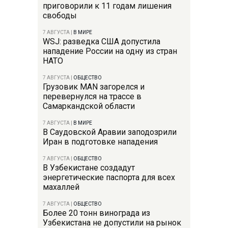
приговорили к 11 годам лишения
свободы
7 АВГУСТА
|
В МИРЕ
WSJ: разведка США допустила
нападение России на одну из стран
НАТО
7 АВГУСТА
|
ОБЩЕСТВО
Грузовик MAN загорелся и
перевернулся на трассе в
Самаркандской области
7 АВГУСТА
|
В МИРЕ
В Саудовской Аравии заподозрили
Иран в подготовке нападения
7 АВГУСТА
|
ОБЩЕСТВО
В Узбекистане создадут
энергетические паспорта для всех
махаллей
7 АВГУСТА
|
ОБЩЕСТВО
Более 20 тонн винограда из
Узбекистана не допустили на рынок