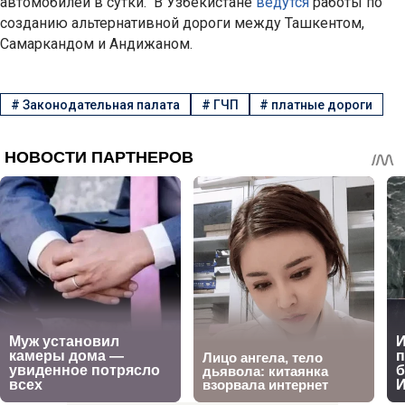
автомобилей в сутки. В Узбекистане
ведутся
работы по
созданию альтернативной дороги между Ташкентом,
Самаркандом и Андижаном.
#
Законодательная палата
#
ГЧП
#
платные дороги