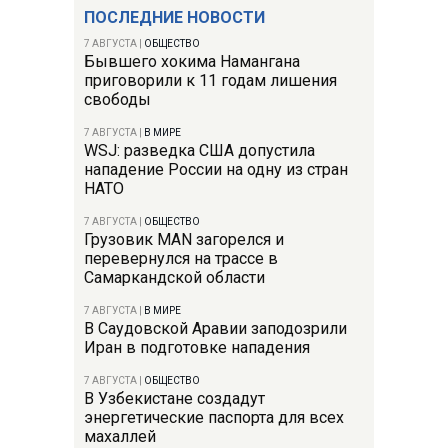
ПОСЛЕДНИЕ НОВОСТИ
7 АВГУСТА
|
ОБЩЕСТВО
Бывшего хокима Намангана
приговорили к 11 годам лишения
свободы
7 АВГУСТА
|
В МИРЕ
WSJ: разведка США допустила
нападение России на одну из стран
НАТО
7 АВГУСТА
|
ОБЩЕСТВО
Грузовик MAN загорелся и
перевернулся на трассе в
Самаркандской области
7 АВГУСТА
|
В МИРЕ
В Саудовской Аравии заподозрили
Иран в подготовке нападения
7 АВГУСТА
|
ОБЩЕСТВО
В Узбекистане создадут
энергетические паспорта для всех
махаллей