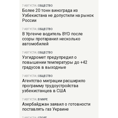
7 АВГУСТА
|
ОБЩЕСТВО
Более 20 тонн винограда из
Узбекистана не допустили на рынок
России
7 АВГУСТА
|
ОБЩЕСТВО
В Ургенче водитель BYD после
ссоры протаранил несколько
автомобилей
7 АВГУСТА
|
ОБЩЕСТВО
Узгидромет предупредил о
повышении температуры до +42
градусов в выходные
7 АВГУСТА
|
ОБЩЕСТВО
Агентство миграции расширило
программу трудоустройства
узбекистанцев в США
7 АВГУСТА
|
В МИРЕ
Азербайджан заявил о готовности
поставлять газ Украине
7 АВГУСТА
|
СПОРТ