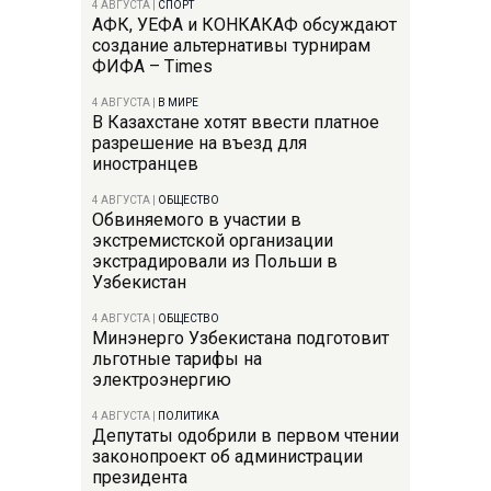
4 АВГУСТА
|
СПОРТ
АФК, УЕФА и КОНКАКАФ обсуждают
создание альтернативы турнирам
ФИФА – Times
4 АВГУСТА
|
В МИРЕ
В Казахстане хотят ввести платное
разрешение на въезд для
иностранцев
4 АВГУСТА
|
ОБЩЕСТВО
Обвиняемого в участии в
экстремистской организации
экстрадировали из Польши в
Узбекистан
4 АВГУСТА
|
ОБЩЕСТВО
Минэнерго Узбекистана подготовит
льготные тарифы на
электроэнергию
4 АВГУСТА
|
ПОЛИТИКА
Депутаты одобрили в первом чтении
законопроект об администрации
президента