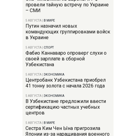
провели тайную встречу по Украине
– СМИ
5 АВГУСТА
|
В МИРЕ
Путин назначил новых
командующих группировками войск
в Украине
5 АВГУСТА
|
СПОРТ
Фабио Каннаваро опроверг слухи о
своей зарплате в сборной
Узбекистана
5 АВГУСТА
|
ЭКОНОМИКА
Центробанк Узбекистана приобрел
41 тонну золота с начала 2026 года
5 АВГУСТА
|
ЭКОНОМИКА
В Узбекистане предложили ввести
сертификацию частных учебных
центров
5 АВГУСТА
|
В МИРЕ
Сестра Ким Чен Ына пригрозила
Японии из-за наращивания военного